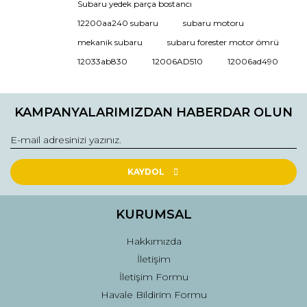
Görüş ve önerileriniz için teşekkür ederiz.
Subaru yedek parça bostancı
12200aa240 subaru
subaru motoru
Ürün resmi kalitesiz, bozuk veya görüntülenemiyor.
mekanik subaru
subaru forester motor ömrü
Ürün açıklamasında eksik bilgiler bulunuyor.
12033ab830
12006AD510
12006ad490
Ürün bilgilerinde hatalar bulunuyor.
Ürün fiyatı diğer sitelerden daha pahalı.
KAMPANYALARIMIZDAN HABERDAR OLUN
Bu ürüne benzer farklı alternatifler olmalı.
KAYDOL
Gönder
KURUMSAL
Hakkımızda
İletişim
İletişim Formu
Havale Bildirim Formu