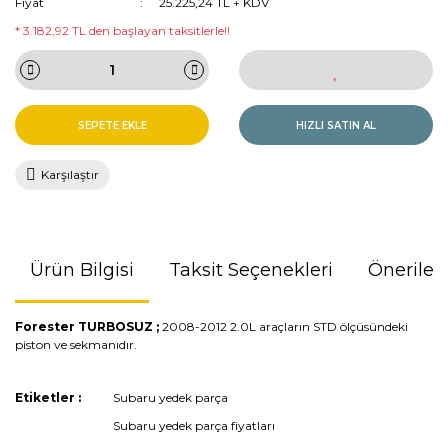
Fiyat
25.225,24 TL + KDV
* 3.182,92 TL den başlayan taksitlerle!!
SEPETE EKLE
HIZLI SATIN AL
Karşılaştır
Ürün Bilgisi
Taksit Seçenekleri
Önerileri
Forester TURBOSUZ ;
2008-2012 2.0L araçların STD ölçüsündeki
piston ve sekmanıdır.
Bu ürünün fiyat bilgisi, resim, ürün açıklamalarında ve diğer
Etiketler :
Subaru yedek parça
konularda yetersiz gördüğünüz noktaları öneri formunu
Subaru yedek parça fiyatları
kullanarak tarafımıza iletebilirsiniz.