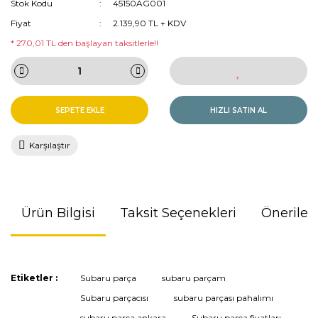
Stok Kodu
45150AG001
Fiyat
2.139,90 TL + KDV
* 270,01 TL den başlayan taksitlerle!!
SEPETE EKLE
HIZLI SATIN AL
Karşılaştır
Ürün Bilgisi
Taksit Seçenekleri
Önerileri
Bu ürünün fiyat bilgisi, resim, ürün açıklamalarında ve diğer
Etiketler :
Subaru parça
subaru parçam
konularda yetersiz gördüğünüz noktaları öneri formunu
Subaru parçacısı
subaru parçası pahalımı
kullanarak tarafımıza iletebilirsiniz.
Görüş ve önerileriniz için teşekkür ederiz.
subaru parça ankara
Subaru parça fiyatları