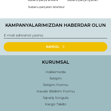
Subaru parçaları istanbul
Ürün resmi kalitesiz, bozuk veya görüntülenemiyor.
Ürün açıklamasında eksik bilgiler bulunuyor.
KAMPANYALARIMIZDAN HABERDAR OLUN
Ürün bilgilerinde hatalar bulunuyor.
Ürün fiyatı diğer sitelerden daha pahalı.
Bu ürüne benzer farklı alternatifler olmalı.
KAYDOL
KURUMSAL
Hakkımızda
Gönder
İletişim
İletişim Formu
Havale Bildirim Formu
Sipariş Sorgula
Kargo Takibi