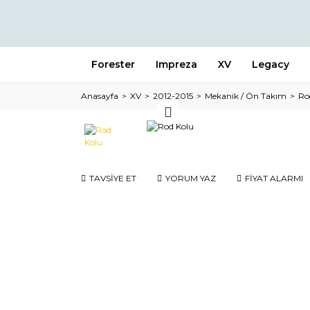
Forester
Impreza
XV
Legacy
Anasayfa
XV
2012-2015
Mekanik / Ön Takım
Ro
TAVSİYE ET
YORUM YAZ
FİYAT ALARMI