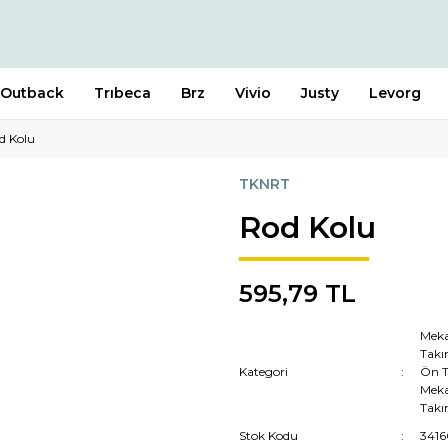
Outback
Trıbeca
Brz
Vivio
Justy
Levorg
d Kolu
TKNRT
Rod Kolu
595,79 TL
Meka
Tak
Kategori
Ön 
Meka
Tak
Stok Kodu
341