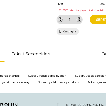
Fiyat
496,
* 62,65 TL den başlayan taksitlerle!!
SEPE
Karşılaştır
Taksit Seçenekleri
Ön
da ve diğer konularda yetersiz gördüğünüz noktaları öneri formunu kullana
parça istanbul
Subaru yedek parça fiyatları
Subaru yedek parçalar
 yedek parça aksaray
Subaru yedek parça pahalı mı
Subaru yedek
r.
R OLUN