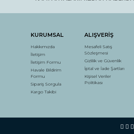
Ürün fiyatı diğer sitelerden daha pahalı.
Bu ürüne benzer farklı alternatifler olmalı.
KURUMSAL
ALIŞVERİŞ
Hakkımızda
Mesafeli Satış
Sözleşmesi
İletişim
Gizlilik ve Güvenlik
İletişim Formu
İptal ve İade Şartları
Havale Bildirim
Formu
Kişisel Veriler
Politikası
Sipariş Sorgula
Kargo Takibi