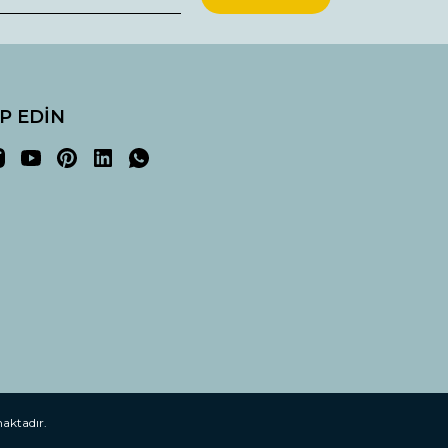
İP EDİN
maktadır.