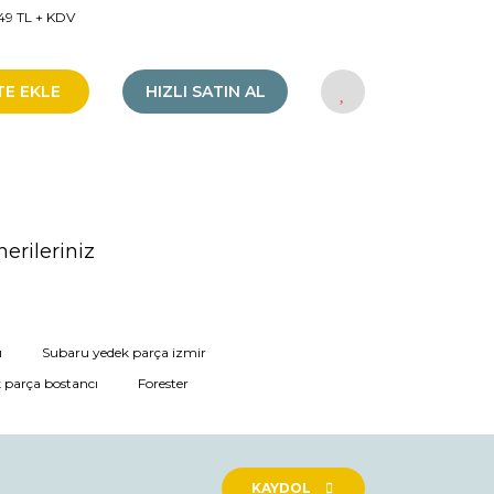
49 TL + KDV
TE EKLE
HIZLI SATIN AL
erileriniz
rak tarafımıza iletebilirsiniz.
ı
Subaru yedek parça izmir
 parça bostancı
Forester
KAYDOL