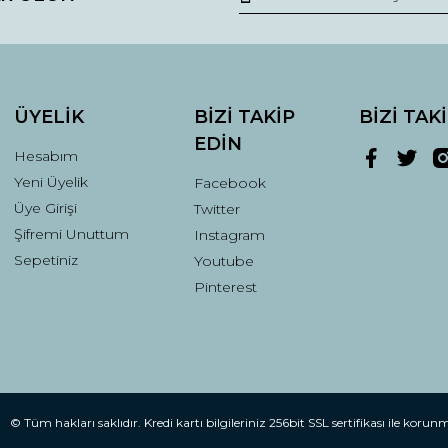
ÜYELİK
BİZİ TAKİP
BİZİ TAK
EDİN
Hesabım
Yeni Üyelik
Facebook
Gönder
Üye Girişi
Twitter
Şifremi Unuttum
Instagram
Sepetiniz
Youtube
Pinterest
© Tüm hakları saklıdır. Kredi kartı bilgileriniz 256bit SSL sertifikası ile korun