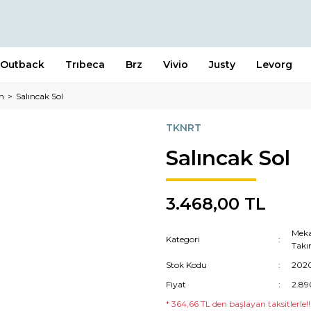
Outback
Trıbeca
Brz
Vivio
Justy
Levorg
m
Salıncak Sol
TKNRT
Salıncak Sol
3.468,00 TL
Meka
Kategori
Tak
Stok Kodu
202
Fiyat
2.89
* 364,66 TL den başlayan taksitlerle!!