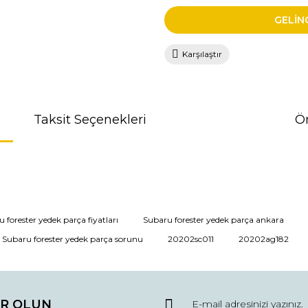
GELİN
Karşılaştır
Taksit Seçenekleri
Ön
da ve diğer konularda yetersiz gördüğünüz noktaları öneri formunu kullana
 forester yedek parça fiyatları
Subaru forester yedek parça ankara
Subaru forester yedek parça sorunu
20202sc011
20202ag182
r.
R OLUN