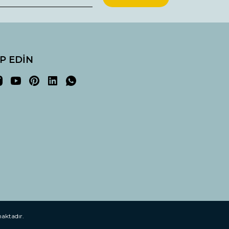
İP EDİN
maktadır.