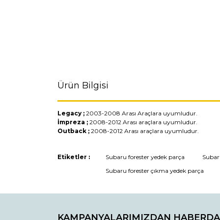
Ürün Bilgisi
Legacy ;
2003-2008 Arası Araçlara uyumludur.
İmpreza ;
2008-2012 Arası araçlara uyumludur.
Outback ;
2008-2012 Arası araçlara uyumludur.
Bu ürünün fiyat bilgisi, resim, ürün açıklamaların
Etiketler :
Subaru forester yedek parça
Subaru
Görüş ve önerileriniz için teşekkür ederiz.
Subaru forester çıkma yedek parça
Ürün resmi kalitesiz, bozuk veya görüntülenemiyo
Ürün açıklamasında eksik bilgiler bulunuyor.
KAMPANYALARIMIZDAN HABERDA
Ürün bilgilerinde hatalar bulunuyor.