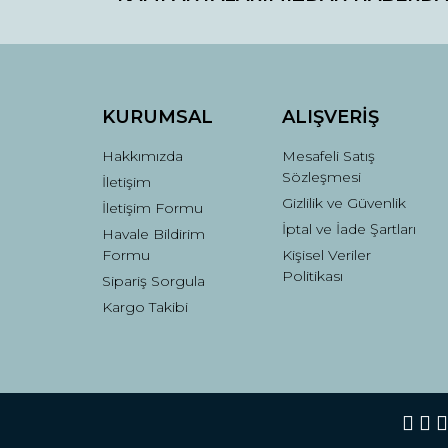
Ürün fiyatı diğer sitelerden daha pahalı.
Bu ürüne benzer farklı alternatifler olmalı.
KURUMSAL
ALIŞVERİŞ
Hakkımızda
Mesafeli Satış
Sözleşmesi
İletişim
Gizlilik ve Güvenlik
İletişim Formu
İptal ve İade Şartları
Havale Bildirim
Formu
Kişisel Veriler
Politikası
Sipariş Sorgula
Kargo Takibi