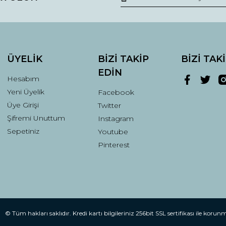
ÜYELİK
BİZİ TAKİP
BİZİ TAK
EDİN
Hesabım
Yeni Üyelik
Facebook
Gönder
Üye Girişi
Twitter
Şifremi Unuttum
Instagram
Sepetiniz
Youtube
Pinterest
© Tüm hakları saklıdır. Kredi kartı bilgileriniz 256bit SSL sertifikası ile korun