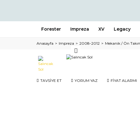
Forester
Impreza
XV
Legacy
Anasayfa
Impreza
2008-2012
Mekanik / Ön Takı
TAVSİYE ET
YORUM YAZ
FİYAT ALARMI