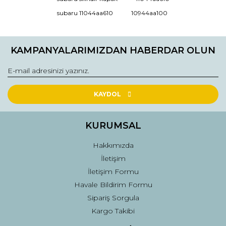
Ürün resmi kalitesiz, bozuk veya görüntülenemiyor.
subaru 11044aa610
10944aa100
Ürün açıklamasında eksik bilgiler bulunuyor.
Ürün bilgilerinde hatalar bulunuyor.
KAMPANYALARIMIZDAN HABERDAR OLUN
Ürün fiyatı diğer sitelerden daha pahalı.
Bu ürüne benzer farklı alternatifler olmalı.
KAYDOL
KURUMSAL
Gönder
Hakkımızda
İletişim
İletişim Formu
Havale Bildirim Formu
Sipariş Sorgula
Kargo Takibi