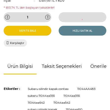
Fiyat
5.497,99 TL + KDV
* 693,74 TL den başlayan taksitlerle!!
SEPETE EKLE
HIZLI SATIN AL
Karşılaştır
Ürün Bilgisi
Taksit Seçenekleri
Önerileri
Bu ürünün fiyat bilgisi, resim, ürün açıklamalarında ve diğer
Etiketler :
Subaru silindir kapak contası
11044AA483
konularda yetersiz gördüğünüz noktaları öneri formunu
subaru 11044aa355
11044aa355
kullanarak tarafımıza iletebilirsiniz.
Görüş ve önerileriniz için teşekkür ederiz.
11044aa642
11044aa542
subaru silindir kapak
11044aa610