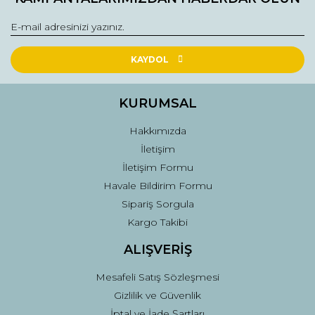
Görüş ve önerileriniz için teşekkür ederiz.
Ürün resmi kalitesiz, bozuk veya görüntülenemiyor.
Ürün açıklamasında eksik bilgiler bulunuyor.
KAYDOL
Ürün bilgilerinde hatalar bulunuyor.
Ürün fiyatı diğer sitelerden daha pahalı.
KURUMSAL
Bu ürüne benzer farklı alternatifler olmalı.
Hakkımızda
İletişim
İletişim Formu
Havale Bildirim Formu
Sipariş Sorgula
Gönder
Kargo Takibi
ALIŞVERİŞ
Mesafeli Satış Sözleşmesi
Gizlilik ve Güvenlik
İptal ve İade Şartları