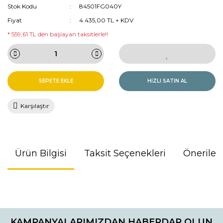
Stok Kodu
84501FG040Y
Fiyat
4.435,00 TL + KDV
* 559,61 TL den başlayan taksitlerle!!
SEPETE EKLE
HIZLI SATIN AL
Karşılaştır
Ürün Bilgisi
Taksit Seçenekleri
Önerileri
Bu ürünün fiyat bilgisi, resim, ürün açıklamalarında ve diğer
konularda yetersiz gördüğünüz noktaları öneri formunu
kullanarak tarafımıza iletebilirsiniz.
KAMPANYALARIMIZDAN HABERDAR OLUN