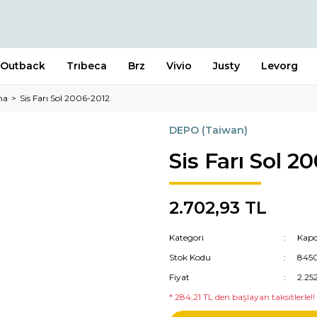
Outback
Trıbeca
Brz
Vivio
Justy
Levorg
ma
Sis Farı Sol 2006-2012
DEPO (Taiwan)
Sis Farı Sol 2
2.702,93 TL
Kategori
Kapo
Stok Kodu
845
Fiyat
2.25
* 284,21 TL den başlayan taksitlerle!!