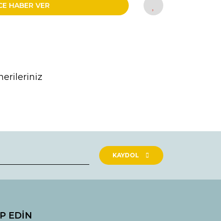
CE HABER VER
erileriniz
rak tarafımıza iletebilirsiniz.
KAYDOL
İP EDİN