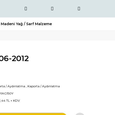
Madeni Yağ / Sarf Malzeme
006-2012
rta / Aydınlatma
,
Kaporta / Aydınlatma
01AG150Y
2,44 TL + KDV