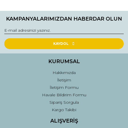
Ürün resmi kalitesiz, bozuk veya görüntülenemiyor.
Ürün açıklamasında eksik bilgiler bulunuyor.
KAMPANYALARIMIZDAN HABERDAR OLUN
Ürün bilgilerinde hatalar bulunuyor.
Ürün fiyatı diğer sitelerden daha pahalı.
Bu ürüne benzer farklı alternatifler olmalı.
KAYDOL
KURUMSAL
Hakkımızda
Gönder
İletişim
İletişim Formu
Havale Bildirim Formu
Sipariş Sorgula
Kargo Takibi
ALIŞVERİŞ