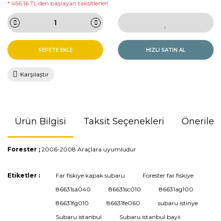
* 456,16 TL den başlayan taksitlerle!!
SEPETE EKLE
HIZLI SATIN AL
Karşılaştır
Ürün Bilgisi
Taksit Seçenekleri
Önerileri
Forester ;
2006-2008 Araçlara uyumludur
Bu ürünün fiyat bilgisi, resim, ürün açıklamalarında ve diğer
Etiketler :
Far fiskiye kapak subaru
Forester far fiskiye
konularda yetersiz gördüğünüz noktaları öneri formunu
86631sa040
86631sc010
86631ag100
kullanarak tarafımıza iletebilirsiniz.
Görüş ve önerileriniz için teşekkür ederiz.
86631fg010
86631fe060
subaru istinye
Subaru istanbul
Subaru istanbul bayii