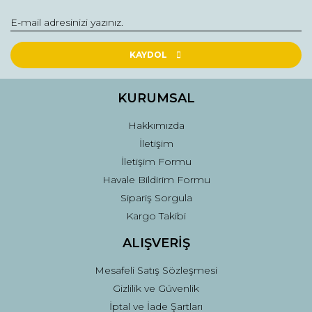
Ürün açıklamasında eksik bilgiler bulunuyor.
Ürün bilgilerinde hatalar bulunuyor.
Ürün fiyatı diğer sitelerden daha pahalı.
KAYDOL
Bu ürüne benzer farklı alternatifler olmalı.
KURUMSAL
Hakkımızda
İletişim
İletişim Formu
Gönder
Havale Bildirim Formu
Sipariş Sorgula
Kargo Takibi
ALIŞVERİŞ
Mesafeli Satış Sözleşmesi
Gizlilik ve Güvenlik
İptal ve İade Şartları