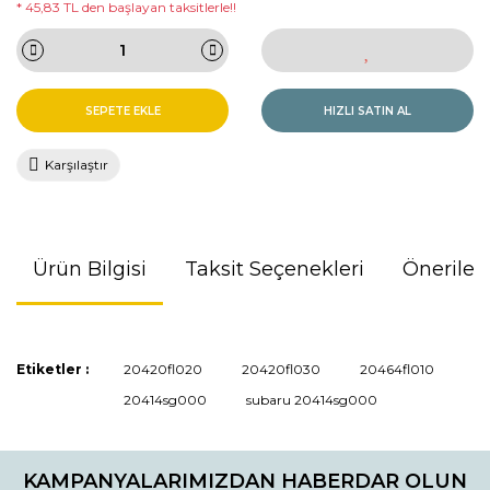
* 45,83 TL den başlayan taksitlerle!!
SEPETE EKLE
HIZLI SATIN AL
Karşılaştır
Ürün Bilgisi
Taksit Seçenekleri
Önerileri
Bu ürünün fiyat bilgisi, resim, ürün açıklamalarında ve diğer
Etiketler :
20420fl020
20420fl030
20464fl010
konularda yetersiz gördüğünüz noktaları öneri formunu
20414sg000
subaru 20414sg000
kullanarak tarafımıza iletebilirsiniz.
Görüş ve önerileriniz için teşekkür ederiz.
KAMPANYALARIMIZDAN HABERDAR OLUN
Ürün resmi kalitesiz, bozuk veya görüntülenemiyor.