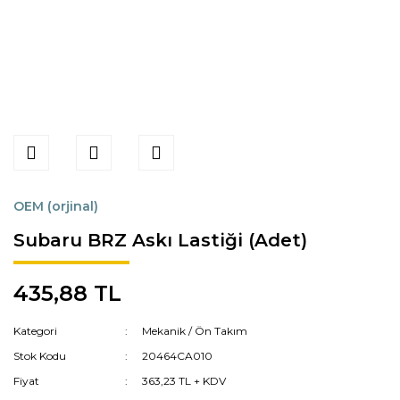
OEM (orjinal)
Subaru BRZ Askı Lastiği (Adet)
435,88 TL
Kategori
Mekanik / Ön Takım
Stok Kodu
20464CA010
Fiyat
363,23 TL + KDV