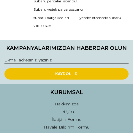
Subaru parçaları istanbul
kullanarak tarafımıza iletebilirsiniz.
Görüş ve önerileriniz için teşekkür ederiz.
Subaru yedek parça bostancı
subaru parça kodları
yender otomotiv subaru
Ürün resmi kalitesiz, bozuk veya görüntülenemiyor.
21111aa690
Ürün açıklamasında eksik bilgiler bulunuyor.
Ürün bilgilerinde hatalar bulunuyor.
KAMPANYALARIMIZDAN HABERDAR OLUN
Ürün fiyatı diğer sitelerden daha pahalı.
Bu ürüne benzer farklı alternatifler olmalı.
KAYDOL
KURUMSAL
Gönder
Hakkımızda
İletişim
İletişim Formu
Havale Bildirim Formu