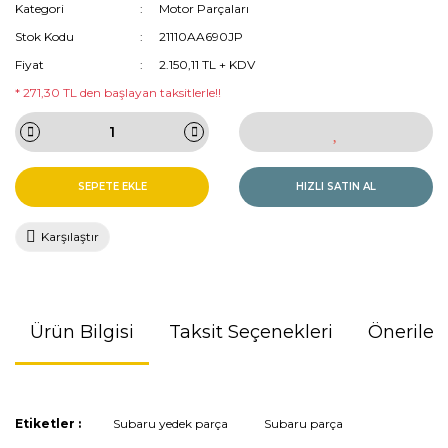
Kategori
Motor Parçaları
Stok Kodu
21110AA690JP
Fiyat
2.150,11 TL + KDV
* 271,30 TL den başlayan taksitlerle!!
SEPETE EKLE
HIZLI SATIN AL
Karşılaştır
Ürün Bilgisi
Taksit Seçenekleri
Önerileri
Bu ürünün fiyat bilgisi, resim, ürün açıklamalarında ve diğer
Etiketler :
Subaru yedek parça
Subaru parça
konularda yetersiz gördüğünüz noktaları öneri formunu