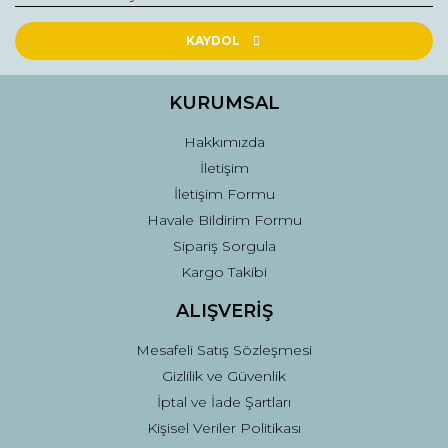
Ürün resmi kalitesiz, bozuk veya görüntülenemiyor.
Ürün açıklamasında eksik bilgiler bulunuyor.
KAYDOL
Ürün bilgilerinde hatalar bulunuyor.
Ürün fiyatı diğer sitelerden daha pahalı.
KURUMSAL
Bu ürüne benzer farklı alternatifler olmalı.
Hakkımızda
İletişim
İletişim Formu
Havale Bildirim Formu
Sipariş Sorgula
Gönder
Kargo Takibi
ALIŞVERİŞ
Mesafeli Satış Sözleşmesi
Gizlilik ve Güvenlik
İptal ve İade Şartları
Kişisel Veriler Politikası