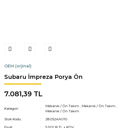
OEM (orjinal)
Subaru İmpreza Porya Ön
7.081,39 TL
Mekanik / Ön Takım
,
Mekanik / Ön Takım
,
Kategori
Mekanik / Ön Takım
Stok Kodu
28052AA010
Fiyat
5.901,16 TL + KDV