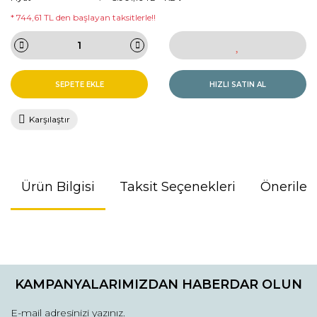
* 744,61 TL den başlayan taksitlerle!!
SEPETE EKLE
HIZLI SATIN AL
Karşılaştır
Ürün Bilgisi
Taksit Seçenekleri
Önerileri
Bu ürünün fiyat bilgisi, resim, ürün açıklamalarında ve diğer
konularda yetersiz gördüğünüz noktaları öneri formunu
kullanarak tarafımıza iletebilirsiniz.
KAMPANYALARIMIZDAN HABERDAR OLUN
Görüş ve önerileriniz için teşekkür ederiz.