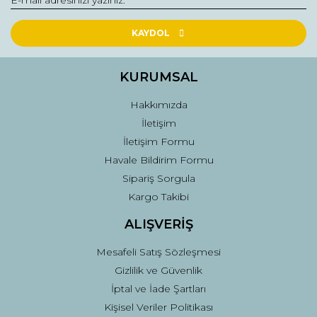
Ürün resmi kalitesiz, bozuk veya görüntülenemiyor.
Ürün açıklamasında eksik bilgiler bulunuyor.
KAYDOL
Ürün bilgilerinde hatalar bulunuyor.
Ürün fiyatı diğer sitelerden daha pahalı.
KURUMSAL
Bu ürüne benzer farklı alternatifler olmalı.
Hakkımızda
İletişim
İletişim Formu
Havale Bildirim Formu
Sipariş Sorgula
Gönder
Kargo Takibi
ALIŞVERİŞ
Mesafeli Satış Sözleşmesi
Gizlilik ve Güvenlik
İptal ve İade Şartları
Kişisel Veriler Politikası