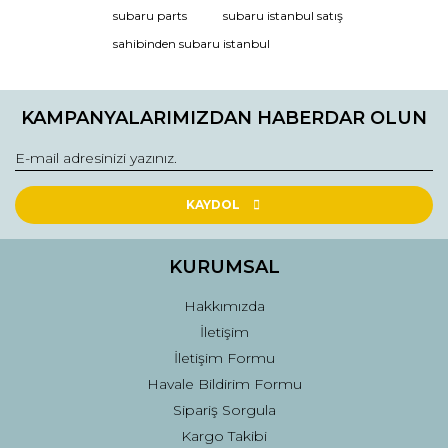
subaru parts
subaru istanbul satış
Ürün resmi kalitesiz, bozuk veya görüntülenemiyor.
sahibinden subaru istanbul
Ürün açıklamasında eksik bilgiler bulunuyor.
Ürün bilgilerinde hatalar bulunuyor.
KAMPANYALARIMIZDAN HABERDAR OLUN
Ürün fiyatı diğer sitelerden daha pahalı.
Bu ürüne benzer farklı alternatifler olmalı.
KAYDOL
KURUMSAL
Gönder
Hakkımızda
İletişim
İletişim Formu
Havale Bildirim Formu
Sipariş Sorgula
Kargo Takibi