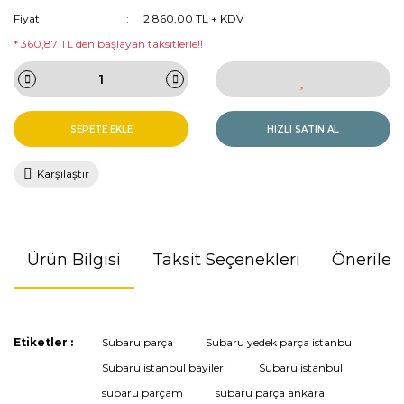
Fiyat
2.860,00 TL + KDV
* 360,87 TL den başlayan taksitlerle!!
SEPETE EKLE
HIZLI SATIN AL
Karşılaştır
Ürün Bilgisi
Taksit Seçenekleri
Önerileri
Bu ürünün fiyat bilgisi, resim, ürün açıklamalarında ve diğer
Etiketler :
Subaru parça
Subaru yedek parça istanbul
konularda yetersiz gördüğünüz noktaları öneri formunu
Subaru istanbul bayileri
Subaru istanbul
kullanarak tarafımıza iletebilirsiniz.
Görüş ve önerileriniz için teşekkür ederiz.
subaru parçam
subaru parça ankara