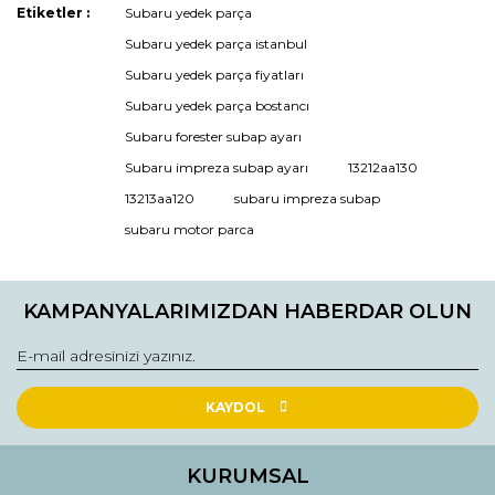
Bu ürünün fiyat bilgisi, resim, ürün açıklamalarında ve diğer
Etiketler :
Subaru yedek parça
konularda yetersiz gördüğünüz noktaları öneri formunu
Subaru yedek parça istanbul
kullanarak tarafımıza iletebilirsiniz.
Görüş ve önerileriniz için teşekkür ederiz.
Subaru yedek parça fiyatları
Subaru yedek parça bostancı
Ürün resmi kalitesiz, bozuk veya görüntülenemiyor.
Subaru forester subap ayarı
Ürün açıklamasında eksik bilgiler bulunuyor.
Subaru impreza subap ayarı
13212aa130
Ürün bilgilerinde hatalar bulunuyor.
13213aa120
subaru impreza subap
Ürün fiyatı diğer sitelerden daha pahalı.
subaru motor parca
Bu ürüne benzer farklı alternatifler olmalı.
KAMPANYALARIMIZDAN HABERDAR OLUN
Gönder
KAYDOL
KURUMSAL