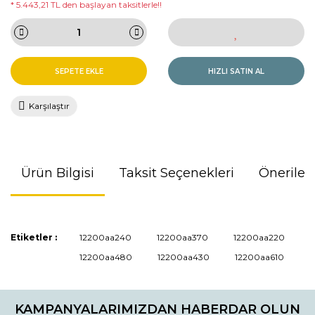
* 5.443,21 TL den başlayan taksitlerle!!
SEPETE EKLE
HIZLI SATIN AL
Karşılaştır
Ürün Bilgisi
Taksit Seçenekleri
Önerileri
Bu ürünün fiyat bilgisi, resim, ürün açıklamalarında ve diğer
Etiketler :
12200aa240
12200aa370
12200aa220
konularda yetersiz gördüğünüz noktaları öneri formunu
12200aa480
12200aa430
12200aa610
kullanarak tarafımıza iletebilirsiniz.
Görüş ve önerileriniz için teşekkür ederiz.
KAMPANYALARIMIZDAN HABERDAR OLUN
Ürün resmi kalitesiz, bozuk veya görüntülenemiyor.