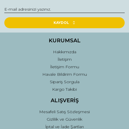
Ürün açıklamasında eksik bilgiler bulunuyor.
Ürün bilgilerinde hatalar bulunuyor.
Ürün fiyatı diğer sitelerden daha pahalı.
KAYDOL
Bu ürüne benzer farklı alternatifler olmalı.
KURUMSAL
Hakkımızda
İletişim
İletişim Formu
Gönder
Havale Bildirim Formu
Sipariş Sorgula
Kargo Takibi
ALIŞVERİŞ
Mesafeli Satış Sözleşmesi
Gizlilik ve Güvenlik
İptal ve İade Şartları