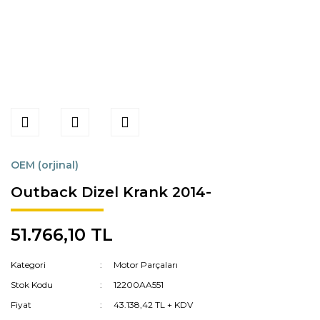
OEM (orjinal)
Outback Dizel Krank 2014-
51.766,10 TL
Kategori
Motor Parçaları
Stok Kodu
12200AA551
Fiyat
43.138,42 TL + KDV