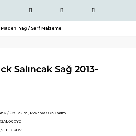
Madeni Yağ / Sarf Malzeme
ck Salıncak Sağ 2013-
nik / Ön Takım
,
Mekanik / Ön Takım
02AL000YD
5,91 TL + KDV