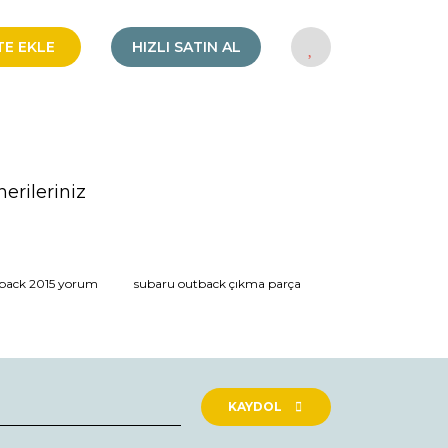
TE EKLE
HIZLI SATIN AL
erileriniz
rak tarafımıza iletebilirsiniz.
back 2015 yorum
subaru outback çıkma parça
KAYDOL