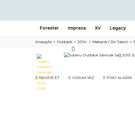
Forester
Impreza
XV
Legacy
Anasayfa
Outback
2014-
Mekanik / Ön Takım
TAVSİYE ET
YORUM YAZ
FİYAT ALARMI