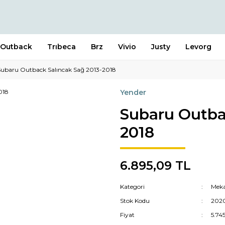
Outback
Trıbeca
Brz
Vivio
Justy
Levorg
Subaru Outback Salıncak Sağ 2013-2018
Yender
Subaru Outba
2018
6.895,09 TL
Kategori
Meka
Stok Kodu
202
Fiyat
5.74