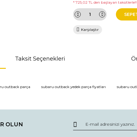
* 725,02 TL den başlayan taksitlerle!!
SEPE
Karşılaştır
Taksit Seçenekleri
Ön
da ve diğer konularda yetersiz gördüğünüz noktaları öneri formunu kullana
ru outback parça
subaru outback yedek parça fiyatları
subaru out
r.
R OLUN