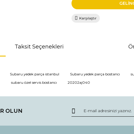
GELİN
Karşılaştır
Taksit Seçenekleri
Ön
da ve diğer konularda yetersiz gördüğünüz noktaları öneri formunu kullana
Subaru yedek parça istanbul
Subaru yedek parça bostancı
s
ı
subaru özel servis bostancı
20202aj040
r.
R OLUN