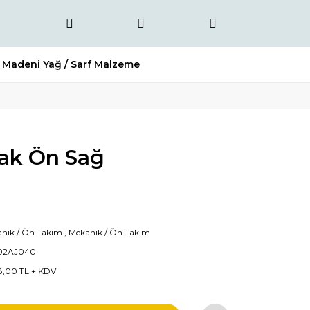
Madeni Yağ / Sarf Malzeme
cak Ön Sağ
nik / Ön Takım
,
Mekanik / Ön Takım
02AJ040
8,00 TL + KDV