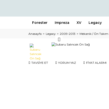
Forester
Impreza
XV
Legacy
Anasayfa
Legacy
2009-2013
Mekanik / Ön Takım
TAVSİYE ET
YORUM YAZ
FİYAT ALARMI