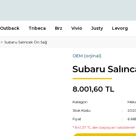
Outback
Trıbeca
Brz
Vivio
Justy
Levorg
Subaru Salıncak Ön Sağ
OEM (orjinal)
Subaru Salın
8.001,60 TL
Kategori
Meka
Stok Kodu
202
Fiyat
6.66
* 841,37 TL den başlayan taksitlerle!!