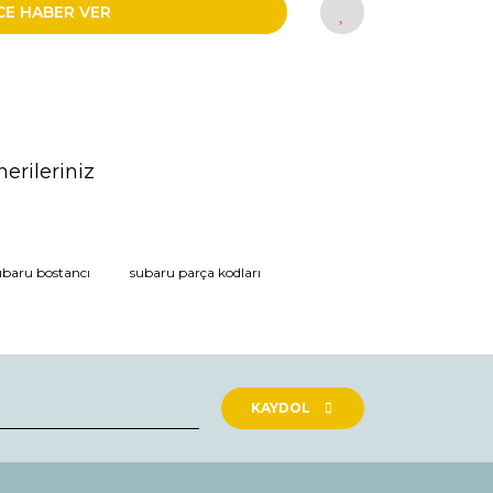
CE HABER VER
erileriniz
rak tarafımıza iletebilirsiniz.
ubaru bostancı
subaru parça kodları
KAYDOL