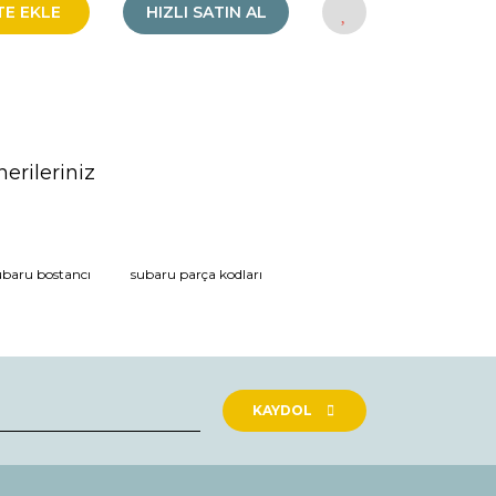
TE EKLE
HIZLI SATIN AL
erileriniz
rak tarafımıza iletebilirsiniz.
ubaru bostancı
subaru parça kodları
KAYDOL