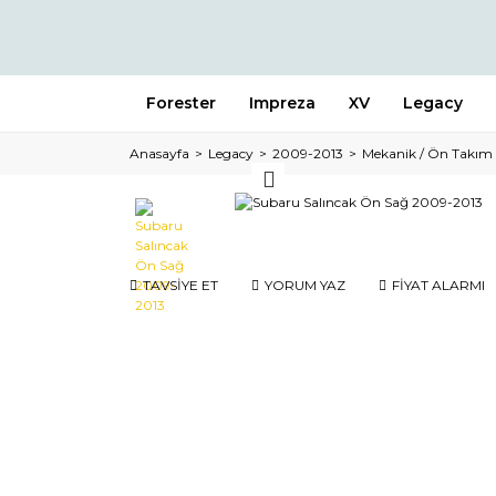
Forester
Impreza
XV
Legacy
Anasayfa
Legacy
2009-2013
Mekanik / Ön Takım
TAVSİYE ET
YORUM YAZ
FİYAT ALARMI