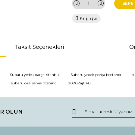
SEPE
Karşılaştır
Taksit Seçenekleri
Ön
da ve diğer konularda yetersiz gördüğünüz noktaları öneri formunu kullana
Subaru yedek parça istanbul
Subaru yedek parça bostancı
s
ı
subaru özel servis bostancı
20202aj040
r.
R OLUN