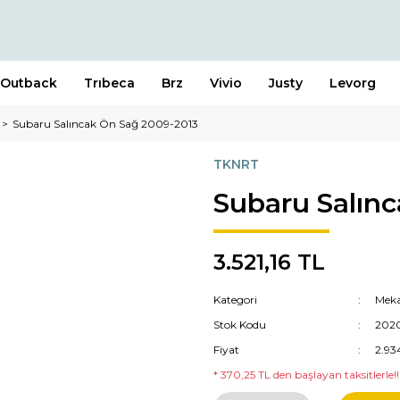
Outback
Trıbeca
Brz
Vivio
Justy
Levorg
Subaru Salıncak Ön Sağ 2009-2013
TKNRT
Subaru Salın
3.521,16 TL
Kategori
Meka
Stok Kodu
202
Fiyat
2.93
* 370,25 TL den başlayan taksitlerle!!