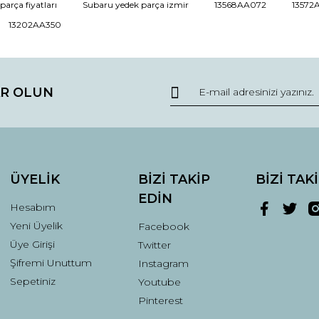
arça fiyatları
Subaru yedek parça izmir
13568AA072
13572
13202AA350
R OLUN
Gönder
ÜYELİK
BİZİ TAKİP
BİZİ TAK
EDİN
Hesabım
Yeni Üyelik
Facebook
Üye Girişi
Twitter
Şifremi Unuttum
Instagram
Sepetiniz
Youtube
Pinterest