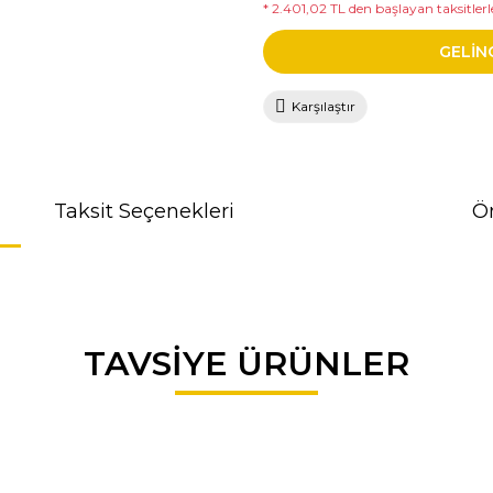
* 2.401,02 TL den başlayan taksitlerle
GELİN
Karşılaştır
Taksit Seçenekleri
Ön
da ve diğer konularda yetersiz gördüğünüz noktaları öneri formunu kullana
TAVSİYE ÜRÜNLER
r.