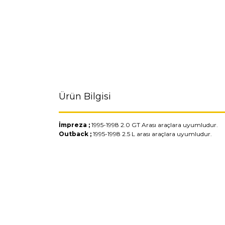
Ürün Bilgisi
İmpreza ;
1995-1998 2.0 GT Arası araçlara uyumludur.
Outback ;
1995-1998 2.5 L arası araçlara uyumludur.
Bu ürünün fiyat bilgisi, resim, ürün açıklamaların
Görüş ve önerileriniz için teşekkür ederiz.
Ürün resmi kalitesiz, bozuk veya görüntülenemiyo
Ürün açıklamasında eksik bilgiler bulunuyor.
Ürün bilgilerinde hatalar bulunuyor.