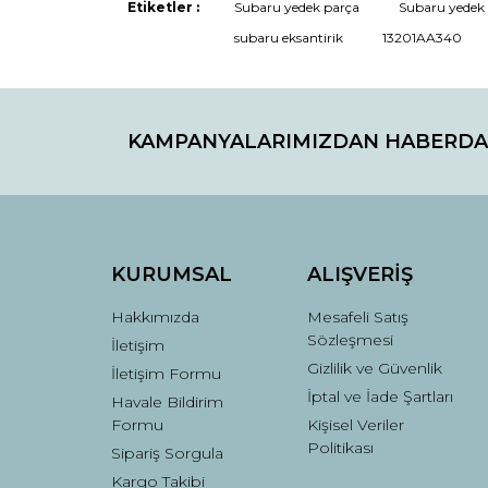
Etiketler :
Subaru yedek parça
Subaru yedek p
Ürün fiyatı diğer sitelerden daha pahalı.
subaru eksantirik
13201AA340
Bu ürüne benzer farklı alternatifler olmalı.
KAMPANYALARIMIZDAN HABERDA
KURUMSAL
ALIŞVERİŞ
Hakkımızda
Mesafeli Satış
Sözleşmesi
İletişim
Gizlilik ve Güvenlik
İletişim Formu
İptal ve İade Şartları
Havale Bildirim
Formu
Kişisel Veriler
Politikası
Sipariş Sorgula
Kargo Takibi