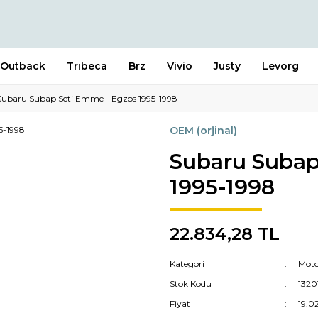
Outback
Trıbeca
Brz
Vivio
Justy
Levorg
Subaru Subap Seti Emme - Egzos 1995-1998
OEM (orjinal)
Subaru Subap
1995-1998
22.834,28 TL
Kategori
Moto
Stok Kodu
1320
Fiyat
19.0