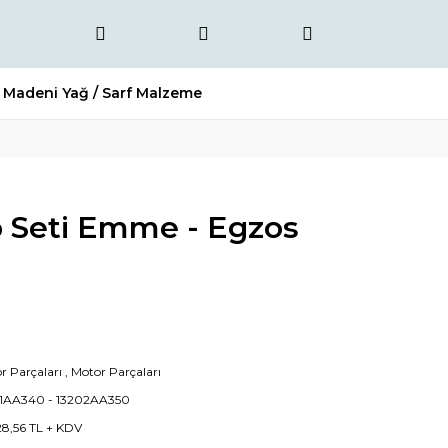
Madeni Yağ / Sarf Malzeme
 Seti Emme - Egzos
r Parçaları
,
Motor Parçaları
1AA340 - 13202AA350
28,56 TL + KDV