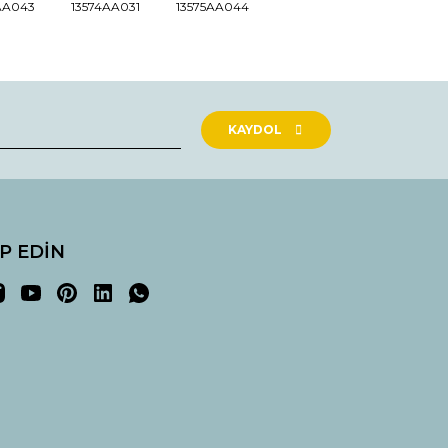
AA043
13574AA031
13575AA044
KAYDOL
İP EDİN