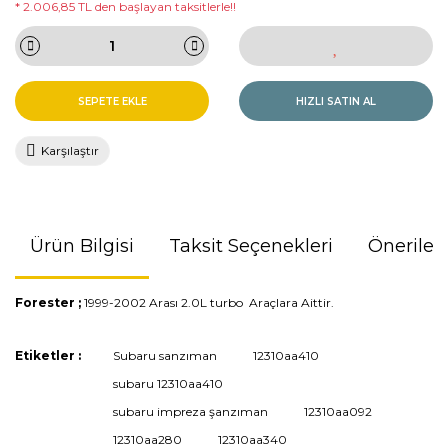
* 2.006,85 TL den başlayan taksitlerle!!
SEPETE EKLE
HIZLI SATIN AL
Karşılaştır
Ürün Bilgisi
Taksit Seçenekleri
Önerileri
Forester ;
1999-2002 Arası 2.0L turbo Araçlara Aittir.
Bu ürünün fiyat bilgisi, resim, ürün açıklamalarında ve diğer
Etiketler :
Subaru sanzıman
12310aa410
konularda yetersiz gördüğünüz noktaları öneri formunu
subaru 12310aa410
kullanarak tarafımıza iletebilirsiniz.
Görüş ve önerileriniz için teşekkür ederiz.
subaru impreza şanzıman
12310aa092
12310aa280
12310aa340