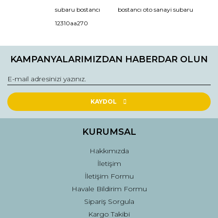
Ürün resmi kalitesiz, bozuk veya görüntülenemiyor.
subaru bostancı
bostancı oto sanayi subaru
Ürün açıklamasında eksik bilgiler bulunuyor.
12310aa270
Ürün bilgilerinde hatalar bulunuyor.
Ürün fiyatı diğer sitelerden daha pahalı.
KAMPANYALARIMIZDAN HABERDAR OLUN
Bu ürüne benzer farklı alternatifler olmalı.
KAYDOL
Gönder
KURUMSAL
Hakkımızda
İletişim
İletişim Formu
Havale Bildirim Formu
Sipariş Sorgula
Kargo Takibi