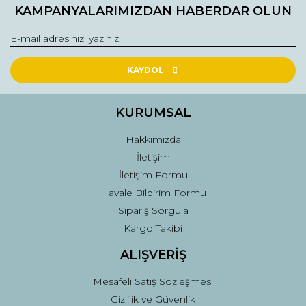
KAMPANYALARIMIZDAN HABERDAR OLUN
Ürün resmi kalitesiz, bozuk veya görüntülenemiyor.
Ürün açıklamasında eksik bilgiler bulunuyor.
Ürün bilgilerinde hatalar bulunuyor.
Ürün fiyatı diğer sitelerden daha pahalı.
KAYDOL
Bu ürüne benzer farklı alternatifler olmalı.
KURUMSAL
Hakkımızda
İletişim
İletişim Formu
Gönder
Havale Bildirim Formu
Sipariş Sorgula
Kargo Takibi
ALIŞVERİŞ
Mesafeli Satış Sözleşmesi
Gizlilik ve Güvenlik