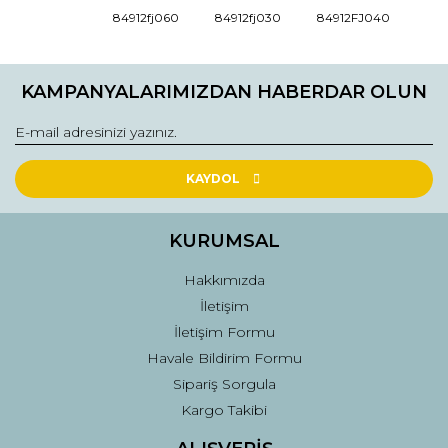
Ürün bilgilerinde hatalar bulunuyor.
84912fj060
84912fj030
84912FJ040
Ürün fiyatı diğer sitelerden daha pahalı.
Bu ürüne benzer farklı alternatifler olmalı.
KAMPANYALARIMIZDAN HABERDAR OLUN
KAYDOL
Gönder
KURUMSAL
Hakkımızda
İletişim
İletişim Formu
Havale Bildirim Formu
Sipariş Sorgula
Kargo Takibi