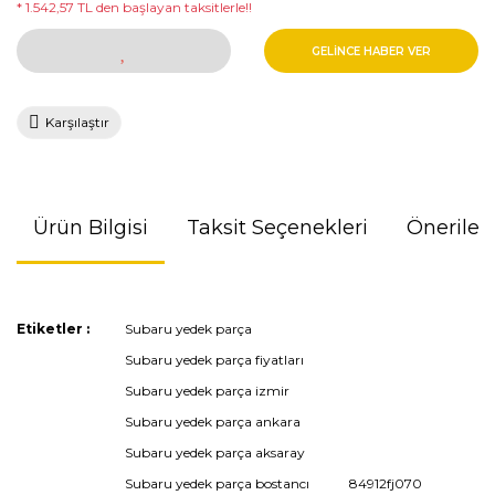
* 1.542,57 TL den başlayan taksitlerle!!
GELİNCE HABER VER
Karşılaştır
Ürün Bilgisi
Taksit Seçenekleri
Önerileri
Bu ürünün fiyat bilgisi, resim, ürün açıklamalarında ve diğer
Etiketler :
Subaru yedek parça
konularda yetersiz gördüğünüz noktaları öneri formunu
Subaru yedek parça fiyatları
kullanarak tarafımıza iletebilirsiniz.
Görüş ve önerileriniz için teşekkür ederiz.
Subaru yedek parça izmir
Subaru yedek parça ankara
Ürün resmi kalitesiz, bozuk veya görüntülenemiyor.
Subaru yedek parça aksaray
Ürün açıklamasında eksik bilgiler bulunuyor.
Subaru yedek parça bostancı
84912fj070