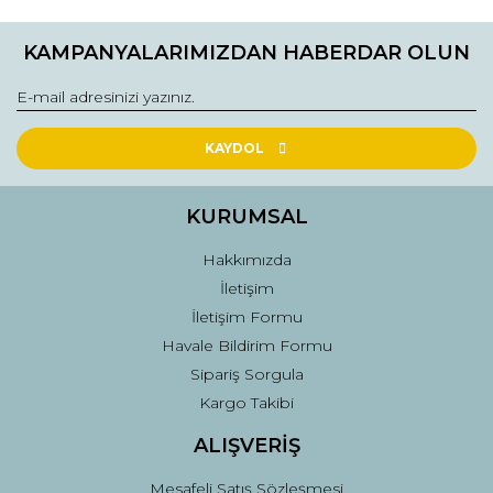
Ürün açıklamasında eksik bilgiler bulunuyor.
KAMPANYALARIMIZDAN HABERDAR OLUN
Ürün bilgilerinde hatalar bulunuyor.
Ürün fiyatı diğer sitelerden daha pahalı.
Bu ürüne benzer farklı alternatifler olmalı.
KAYDOL
KURUMSAL
Hakkımızda
Gönder
İletişim
İletişim Formu
Havale Bildirim Formu
Sipariş Sorgula
Kargo Takibi
ALIŞVERİŞ
Mesafeli Satış Sözleşmesi