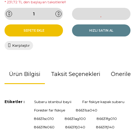
* 231,72 TL den başlayan taksitlerle!!
SEPETE EKLE
HIZLI SATIN AL
Karşılaştır
Ürün Bilgisi
Taksit Seçenekleri
Önerileri
Bu ürünün fiyat bilgisi, resim, ürün açıklamalarında ve diğer
Etiketler :
Subaru istanbul bayii
Far fiskiye kapak subaru
konularda yetersiz gördüğünüz noktaları öneri formunu
Forester far fiskiye
86631sa040
kullanarak tarafımıza iletebilirsiniz.
Görüş ve önerileriniz için teşekkür ederiz.
86631sc010
86631ag100
86631fg010
86631fe060
86631fj040
86631fj140
Ürün resmi kalitesiz, bozuk veya görüntülenemiyor.