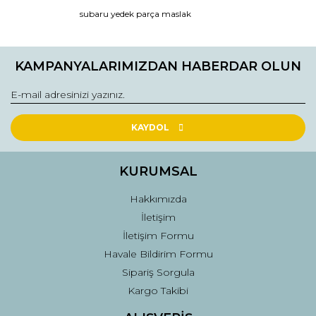
Ürün resmi kalitesiz, bozuk veya görüntülenemiyor.
subaru yedek parça maslak
Ürün açıklamasında eksik bilgiler bulunuyor.
Ürün bilgilerinde hatalar bulunuyor.
KAMPANYALARIMIZDAN HABERDAR OLUN
Ürün fiyatı diğer sitelerden daha pahalı.
Bu ürüne benzer farklı alternatifler olmalı.
KAYDOL
KURUMSAL
Gönder
Hakkımızda
İletişim
İletişim Formu
Havale Bildirim Formu
Sipariş Sorgula
Kargo Takibi