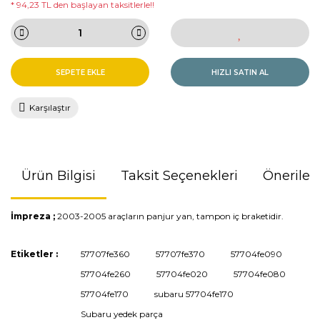
* 94,23 TL den başlayan taksitlerle!!
SEPETE EKLE
HIZLI SATIN AL
Karşılaştır
Ürün Bilgisi
Taksit Seçenekleri
Önerileri
İmpreza ;
2003-2005 araçların panjur yan, tampon iç braketidir.
Bu ürünün fiyat bilgisi, resim, ürün açıklamalarında ve diğer
Etiketler :
57707fe360
57707fe370
57704fe090
konularda yetersiz gördüğünüz noktaları öneri formunu
57704fe260
57704fe020
57704fe080
kullanarak tarafımıza iletebilirsiniz.
Görüş ve önerileriniz için teşekkür ederiz.
57704fe170
subaru 57704fe170
Subaru yedek parça