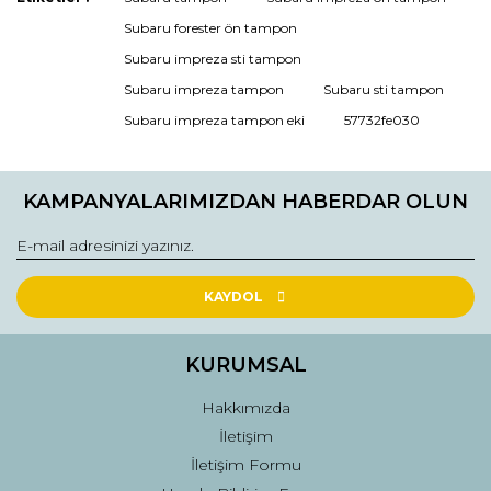
Ürün resmi kalitesiz, bozuk veya görüntülenemiyor.
Subaru forester ön tampon
Ürün açıklamasında eksik bilgiler bulunuyor.
Subaru impreza sti tampon
Ürün bilgilerinde hatalar bulunuyor.
Subaru impreza tampon
Subaru sti tampon
Ürün fiyatı diğer sitelerden daha pahalı.
Subaru impreza tampon eki
57732fe030
Bu ürüne benzer farklı alternatifler olmalı.
KAMPANYALARIMIZDAN HABERDAR OLUN
Gönder
KAYDOL
KURUMSAL
Hakkımızda
İletişim
İletişim Formu