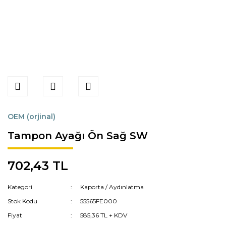
OEM (orjinal)
Tampon Ayağı Ön Sağ SW
702,43 TL
Kategori
Kaporta / Aydınlatma
Stok Kodu
55565FE000
Fiyat
585,36 TL + KDV