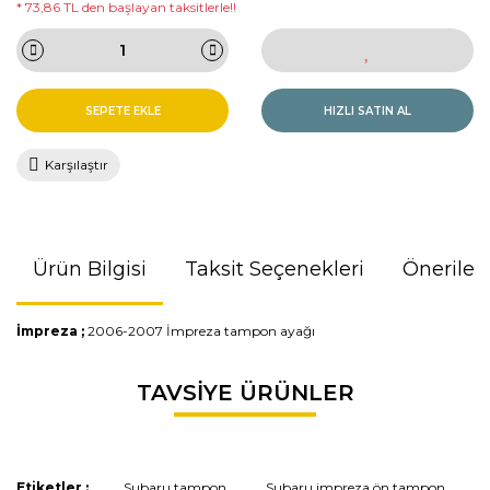
* 73,86 TL den başlayan taksitlerle!!
SEPETE EKLE
HIZLI SATIN AL
Karşılaştır
Ürün Bilgisi
Taksit Seçenekleri
Önerileri
İmpreza ;
2006-2007 İmpreza tampon ayağı
Bu ürünün fiyat bilgisi, resim, ürün açıklamalarında ve diğer
TAVSİYE ÜRÜNLER
konularda yetersiz gördüğünüz noktaları öneri formunu
kullanarak tarafımıza iletebilirsiniz.
Görüş ve önerileriniz için teşekkür ederiz.
Etiketler :
Subaru tampon
Subaru impreza ön tampon