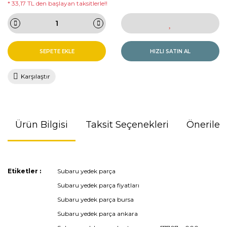
* 33,17 TL den başlayan taksitlerle!!
SEPETE EKLE
HIZLI SATIN AL
Karşılaştır
Ürün Bilgisi
Taksit Seçenekleri
Önerileri
Bu ürünün fiyat bilgisi, resim, ürün açıklamalarında ve diğer
Etiketler :
Subaru yedek parça
konularda yetersiz gördüğünüz noktaları öneri formunu
Subaru yedek parça fiyatları
kullanarak tarafımıza iletebilirsiniz.
Görüş ve önerileriniz için teşekkür ederiz.
Subaru yedek parça bursa
Subaru yedek parça ankara
Ürün resmi kalitesiz, bozuk veya görüntülenemiyor.