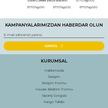
Subaru yedek parça bostancı
57707sg000
Ürün açıklamasında eksik bilgiler bulunuyor.
57707sg010
57707sg020
57707sg030
Ürün bilgilerinde hatalar bulunuyor.
Ürün fiyatı diğer sitelerden daha pahalı.
KAMPANYALARIMIZDAN HABERDAR OLUN
Bu ürüne benzer farklı alternatifler olmalı.
KAYDOL
Gönder
KURUMSAL
Hakkımızda
İletişim
İletişim Formu
Havale Bildirim Formu
Sipariş Sorgula
Kargo Takibi