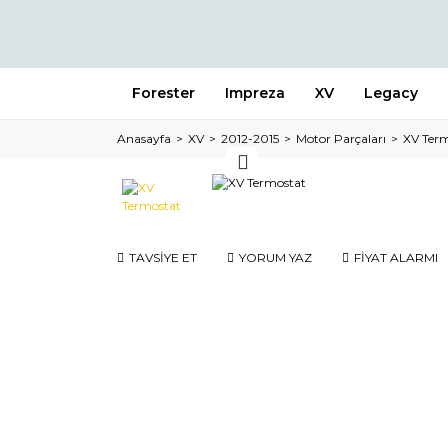
Forester
Impreza
XV
Legacy
Anasayfa
XV
2012-2015
Motor Parçaları
XV Ter
TAVSİYE ET
YORUM YAZ
FİYAT ALARMI