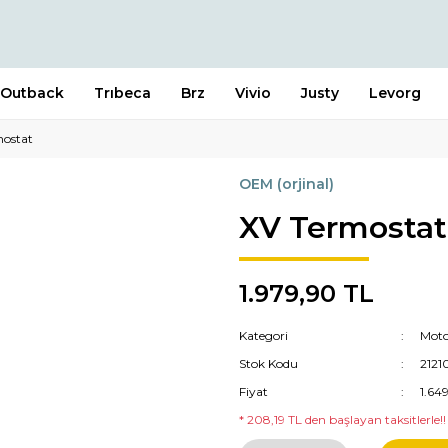
Outback
Trıbeca
Brz
Vivio
Justy
Levorg
mostat
OEM (orjinal)
XV Termostat
1.979,90 TL
Kategori
Moto
Stok Kodu
2121
Fiyat
1.64
* 208,19 TL den başlayan taksitlerle!!