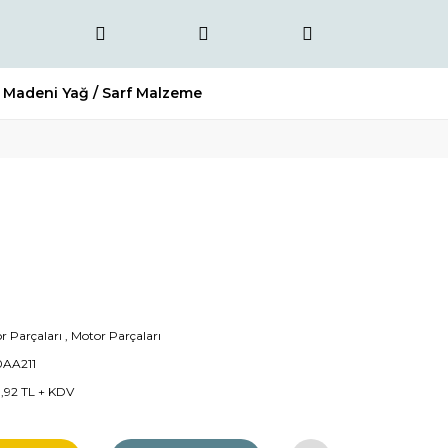
Madeni Yağ / Sarf Malzeme
r Parçaları
,
Motor Parçaları
0AA211
9,92 TL + KDV