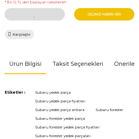
* 84,12 TL den başlayan taksitlerle!!
GELİNCE HABER VER
Karşılaştır
Ürün Bilgisi
Taksit Seçenekleri
Önerileri
Bu ürünün fiyat bilgisi, resim, ürün açıklamalarında ve diğer
Etiketler :
Subaru yedek parça
konularda yetersiz gördüğünüz noktaları öneri formunu
Subaru yedek parça fiyatları
kullanarak tarafımıza iletebilirsiniz.
Görüş ve önerileriniz için teşekkür ederiz.
Subaru yedek parça ankara
Subaru forester
Subaru forester yedek parça
Ürün resmi kalitesiz, bozuk veya görüntülenemiyor.
Subaru forester yedek parça fiyatları
Ürün açıklamasında eksik bilgiler bulunuyor.
Subaru forester yedek parçaları