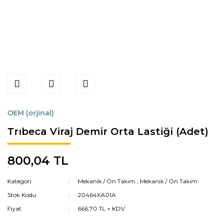
OEM (orjinal)
Trıbeca Viraj Demir Orta Lastiği (Adet)
800,04 TL
Kategori
Mekanik / Ön Takım
,
Mekanik / Ön Takım
Stok Kodu
20464XA01A
Fiyat
666,70 TL + KDV