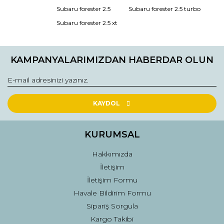
Ürün bilgilerinde hatalar bulunuyor.
Subaru forester 2.5
Subaru forester 2.5 turbo
Ürün fiyatı diğer sitelerden daha pahalı.
Subaru forester 2.5 xt
Bu ürüne benzer farklı alternatifler olmalı.
KAMPANYALARIMIZDAN HABERDAR OLUN
Gönder
KAYDOL
KURUMSAL
Hakkımızda
İletişim
İletişim Formu
Havale Bildirim Formu
Sipariş Sorgula
Kargo Takibi