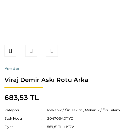
Yender
Viraj Demir Askı Rotu Arka
683,53 TL
Kategori
Mekanik / Ön Takım
,
Mekanik / Ön Takım
Stok Kodu
20470SA011YD
Fiyat
569,61 TL + KDV