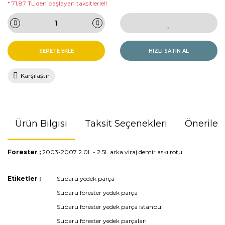
* 71,87 TL den başlayan taksitlerle!!
SEPETE EKLE
HIZLI SATIN AL
Karşılaştır
Ürün Bilgisi
Taksit Seçenekleri
Önerileri
Forester ;
2003-2007 2.0L - 2.5L arka viraj demir askı rotu
Bu ürünün fiyat bilgisi, resim, ürün açıklamalarında ve diğer
Etiketler :
Subaru yedek parça
konularda yetersiz gördüğünüz noktaları öneri formunu
Subaru forester yedek parça
kullanarak tarafımıza iletebilirsiniz.
Görüş ve önerileriniz için teşekkür ederiz.
Subaru forester yedek parça istanbul
Subaru forester yedek parçaları