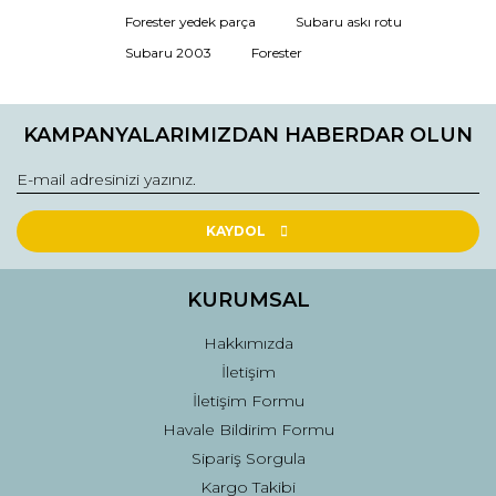
Ürün resmi kalitesiz, bozuk veya görüntülenemiyor.
Forester yedek parça
Subaru askı rotu
Ürün açıklamasında eksik bilgiler bulunuyor.
Subaru 2003
Forester
Ürün bilgilerinde hatalar bulunuyor.
Ürün fiyatı diğer sitelerden daha pahalı.
KAMPANYALARIMIZDAN HABERDAR OLUN
Bu ürüne benzer farklı alternatifler olmalı.
KAYDOL
Gönder
KURUMSAL
Hakkımızda
İletişim
İletişim Formu
Havale Bildirim Formu
Sipariş Sorgula
Kargo Takibi