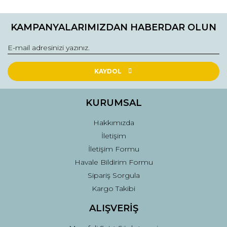
Görüş ve önerileriniz için teşekkür ederiz.
KAMPANYALARIMIZDAN HABERDAR OLUN
Ürün resmi kalitesiz, bozuk veya görüntülenemiyor.
Ürün açıklamasında eksik bilgiler bulunuyor.
Ürün bilgilerinde hatalar bulunuyor.
Ürün fiyatı diğer sitelerden daha pahalı.
KAYDOL
Bu ürüne benzer farklı alternatifler olmalı.
KURUMSAL
Hakkımızda
İletişim
İletişim Formu
Gönder
Havale Bildirim Formu
Sipariş Sorgula
Kargo Takibi
ALIŞVERİŞ