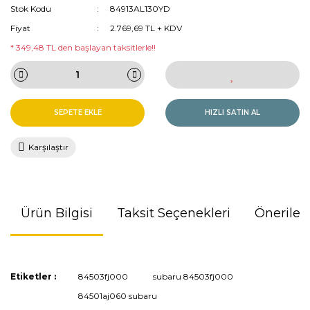
Stok Kodu
84913AL130YD
Fiyat
2.769,69 TL + KDV
* 349,48 TL den başlayan taksitlerle!!
SEPETE EKLE
HIZLI SATIN AL
Karşılaştır
Ürün Bilgisi
Taksit Seçenekleri
Önerileri
Bu ürünün fiyat bilgisi, resim, ürün açıklamalarında ve diğer
Etiketler :
84503fj000
subaru 84503fj000
konularda yetersiz gördüğünüz noktaları öneri formunu
84501aj060 subaru
kullanarak tarafımıza iletebilirsiniz.