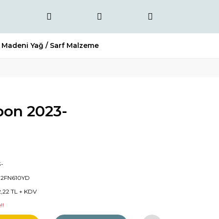
Madeni Yağ / Sarf Malzeme
on 2023-
-
02FN610YD
2,22 TL + KDV
!!