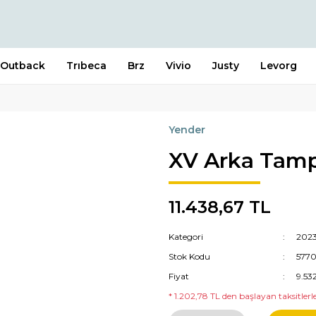
Outback
Trıbeca
Brz
Vivio
Justy
Levorg
Yender
XV Arka Tamp
11.438,67 TL
Kategori
2023
Stok Kodu
577
Fiyat
9.53
* 1.202,78 TL den başlayan taksitlerle