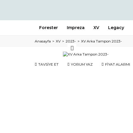
Forester
Impreza
XV
Legacy
Anasayfa
XV
2023-
XV Arka Tampon 2023-
TAVSİYE ET
YORUM YAZ
FİYAT ALARMI