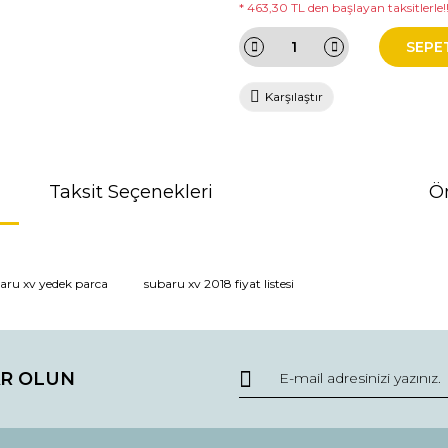
* 463,30 TL den başlayan taksitlerle!
SEPE
Karşılaştır
Taksit Seçenekleri
Ön
da ve diğer konularda yetersiz gördüğünüz noktaları öneri formunu kullana
aru xv yedek parca
subaru xv 2018 fiyat listesi
r.
R OLUN