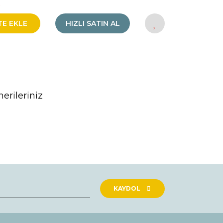
!
TE EKLE
HIZLI SATIN AL
erileriniz
rak tarafımıza iletebilirsiniz.
KAYDOL