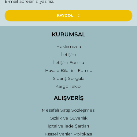
Ürün açıklamasında eksik bilgiler bulunuyor.
Ürün bilgilerinde hatalar bulunuyor.
KAYDOL
Ürün fiyatı diğer sitelerden daha pahalı.
Bu ürüne benzer farklı alternatifler olmalı.
KURUMSAL
Hakkımızda
İletişim
İletişim Formu
Havale Bildirim Formu
Gönder
Sipariş Sorgula
Kargo Takibi
ALIŞVERİŞ
Mesafeli Satış Sözleşmesi
Gizlilik ve Güvenlik
İptal ve İade Şartları
Kişisel Veriler Politikası