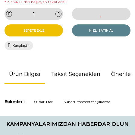
* 213,24 TL den başlayan taksitlerle!!
SEPETE EKLE
HIZLI SATIN AL
Karşılaştır
Ürün Bilgisi
Taksit Seçenekleri
Önerileri
Bu ürünün fiyat bilgisi, resim, ürün açıklamalarında ve diğer
Etiketler :
Subaru far
Subaru forester far yıkama
konularda yetersiz gördüğünüz noktaları öneri formunu
kullanarak tarafımıza iletebilirsiniz.
Görüş ve önerileriniz için teşekkür ederiz.
KAMPANYALARIMIZDAN HABERDAR OLUN
Ürün resmi kalitesiz, bozuk veya görüntülenemiyor.