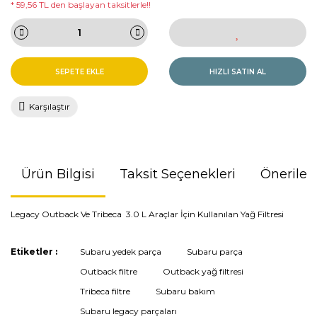
* 59,56 TL den başlayan taksitlerle!!
SEPETE EKLE
HIZLI SATIN AL
Karşılaştır
Ürün Bilgisi
Taksit Seçenekleri
Önerileri
Legacy Outback Ve Tribeca 3.0 L Araçlar İçin Kullanılan Yağ Filtresi
Bu ürünün fiyat bilgisi, resim, ürün açıklamalarında ve diğer
Etiketler :
Subaru yedek parça
Subaru parça
konularda yetersiz gördüğünüz noktaları öneri formunu
Outback filtre
Outback yağ filtresi
kullanarak tarafımıza iletebilirsiniz.
Görüş ve önerileriniz için teşekkür ederiz.
Tribeca filtre
Subaru bakım
Subaru legacy parçaları