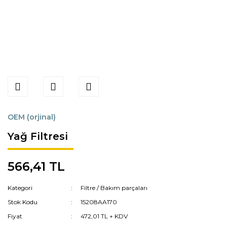
OEM (orjinal)
Yağ Filtresi
566,41 TL
Kategori
Filtre / Bakım parçaları
Stok Kodu
15208AA170
Fiyat
472,01 TL + KDV