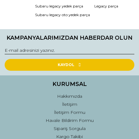
Ürün resmi kalitesiz, bozuk veya görüntülenemiyor.
Subaru legacy yedek parça
Legacy parça
Ürün açıklamasında eksik bilgiler bulunuyor.
Subaru legacy oto yedek parça
Ürün bilgilerinde hatalar bulunuyor.
Ürün fiyatı diğer sitelerden daha pahalı.
KAMPANYALARIMIZDAN HABERDAR OLUN
Bu ürüne benzer farklı alternatifler olmalı.
KAYDOL
Gönder
KURUMSAL
Hakkımızda
İletişim
İletişim Formu
Havale Bildirim Formu
Sipariş Sorgula
Kargo Takibi