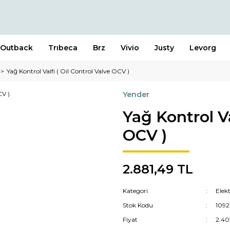
Outback
Trıbeca
Brz
Vivio
Justy
Levorg
Yağ Kontrol Valfi ( Oil Control Valve OCV )
Yender
Yağ Kontrol Va
OCV )
2.881,49 TL
Kategori
Elek
Stok Kodu
109
Fiyat
2.40