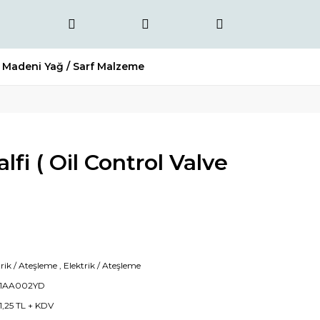
Madeni Yağ / Sarf Malzeme
lfi ( Oil Control Valve
trik / Ateşleme
,
Elektrik / Ateşleme
21AA002YD
1,25 TL + KDV