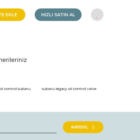
TE EKLE
HIZLI SATIN AL
erileriniz
rak tarafımıza iletebilirsiniz.
oil control subaru
subaru legacy oil control valve
KAYDOL