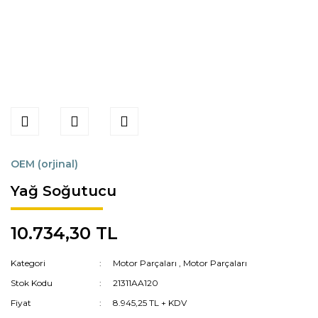
OEM (orjinal)
Yağ Soğutucu
10.734,30 TL
Kategori
Motor Parçaları
,
Motor Parçaları
Stok Kodu
21311AA120
Fiyat
8.945,25 TL + KDV