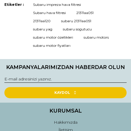
Etiketler :
Subaru impreza hava filtresi
Ürün resmi kalitesiz, bozuk veya görüntülenemiyor.
Subaru hava filtresi
21311aa051
Ürün açıklamasında eksik bilgiler bulunuyor.
21311aa120
subaru 21311aa051
Ürün bilgilerinde hatalar bulunuyor.
subaru yag
subaru sogutucu
Ürün fiyatı diğer sitelerden daha pahalı.
subaru motor özellikleri
subaru motors
Bu ürüne benzer farklı alternatifler olmalı.
subaru motor fiyatları
KAMPANYALARIMIZDAN HABERDAR OLUN
Gönder
KAYDOL
KURUMSAL
Hakkımızda
İletişim