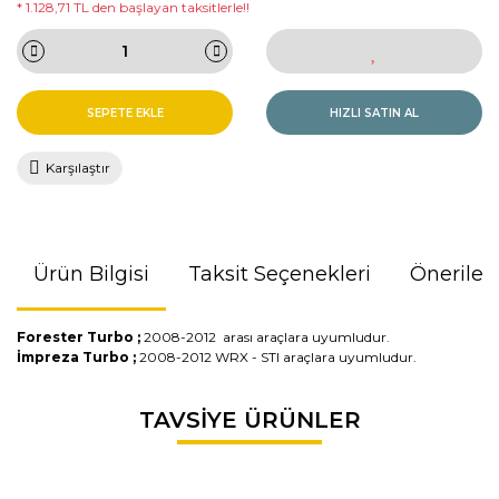
* 1.128,71 TL den başlayan taksitlerle!!
SEPETE EKLE
HIZLI SATIN AL
Karşılaştır
Ürün Bilgisi
Taksit Seçenekleri
Önerileri
Forester Turbo ;
2008-2012 arası araçlara uyumludur.
İmpreza Turbo ;
2008-2012 WRX - STI araçlara uyumludur.
Bu ürünün fiyat bilgisi, resim, ürün açıklamalarında ve diğer
TAVSİYE ÜRÜNLER
konularda yetersiz gördüğünüz noktaları öneri formunu
kullanarak tarafımıza iletebilirsiniz.
Görüş ve önerileriniz için teşekkür ederiz.