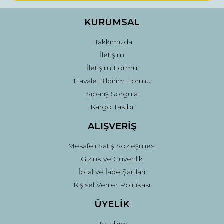
Ürün bilgilerinde hatalar bulunuyor.
Ürün fiyatı diğer sitelerden daha pahalı.
KURUMSAL
Bu ürüne benzer farklı alternatifler olmalı.
Hakkımızda
İletişim
İletişim Formu
Havale Bildirim Formu
Sipariş Sorgula
Gönder
Kargo Takibi
ALIŞVERİŞ
Mesafeli Satış Sözleşmesi
Gizlilik ve Güvenlik
İptal ve İade Şartları
Kişisel Veriler Politikası
ÜYELİK