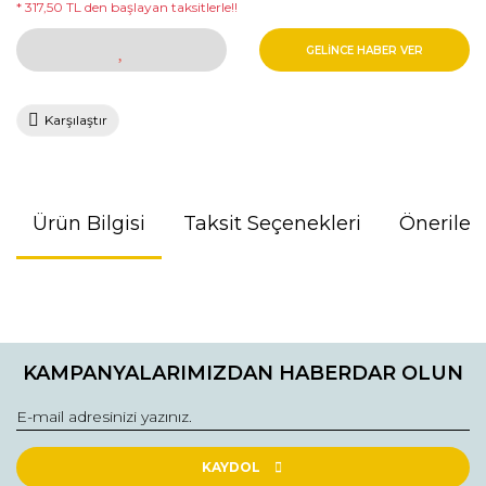
* 317,50 TL den başlayan taksitlerle!!
GELİNCE HABER VER
Karşılaştır
Ürün Bilgisi
Taksit Seçenekleri
Önerileri
Bu ürünün fiyat bilgisi, resim, ürün açıklamalarında ve diğer
konularda yetersiz gördüğünüz noktaları öneri formunu
kullanarak tarafımıza iletebilirsiniz.
KAMPANYALARIMIZDAN HABERDAR OLUN
Görüş ve önerileriniz için teşekkür ederiz.
Ürün resmi kalitesiz, bozuk veya görüntülenemiyor.
Ürün açıklamasında eksik bilgiler bulunuyor.
KAYDOL