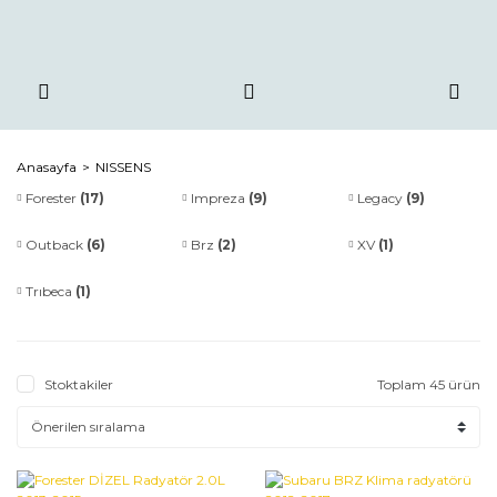
Anasayfa
NISSENS
Forester
(17)
Impreza
(9)
Legacy
(9)
Outback
(6)
Brz
(2)
XV
(1)
Trıbeca
(1)
Stoktakiler
Toplam 45 ürün