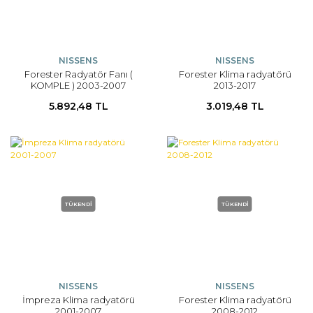
NISSENS
NISSENS
Forester Radyatör Fanı (
Forester Klima radyatörü
KOMPLE ) 2003-2007
2013-2017
5.892,48 TL
3.019,48 TL
TÜKENDİ
TÜKENDİ
NISSENS
NISSENS
İmpreza Klima radyatörü
Forester Klima radyatörü
2001-2007
2008-2012