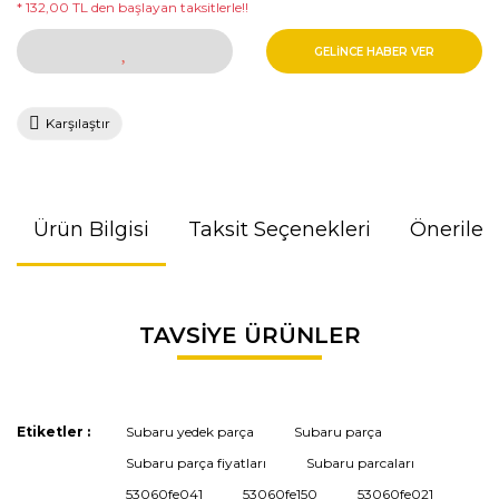
* 132,00 TL den başlayan taksitlerle!!
GELİNCE HABER VER
Karşılaştır
Ürün Bilgisi
Taksit Seçenekleri
Önerileri
Bu ürünün fiyat bilgisi, resim, ürün açıklamalarında ve diğer
TAVSİYE ÜRÜNLER
konularda yetersiz gördüğünüz noktaları öneri formunu
kullanarak tarafımıza iletebilirsiniz.
Görüş ve önerileriniz için teşekkür ederiz.
Etiketler :
Subaru yedek parça
Subaru parça
Ürün resmi kalitesiz, bozuk veya görüntülenemiyor.
Subaru parça fiyatları
Subaru parcaları
Ürün açıklamasında eksik bilgiler bulunuyor.
53060fe041
53060fe150
53060fe021