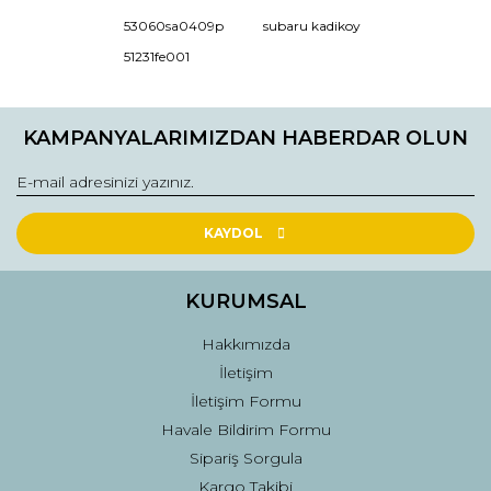
Ürün bilgilerinde hatalar bulunuyor.
53060sa0409p
subaru kadikoy
Ürün fiyatı diğer sitelerden daha pahalı.
51231fe001
Bu ürüne benzer farklı alternatifler olmalı.
KAMPANYALARIMIZDAN HABERDAR OLUN
Gönder
KAYDOL
KURUMSAL
Hakkımızda
İletişim
İletişim Formu
Havale Bildirim Formu
Sipariş Sorgula
Kargo Takibi