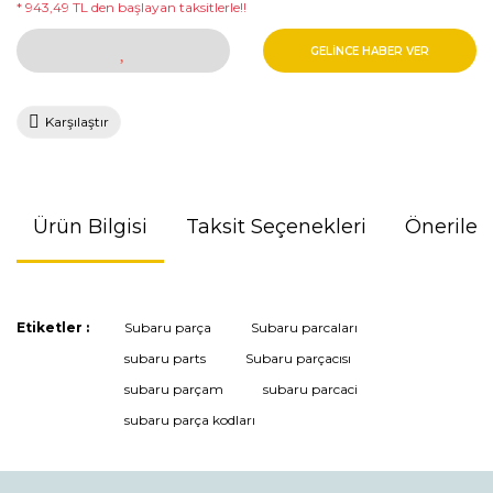
* 943,49 TL den başlayan taksitlerle!!
GELİNCE HABER VER
Karşılaştır
Ürün Bilgisi
Taksit Seçenekleri
Önerileri
Bu ürünün fiyat bilgisi, resim, ürün açıklamalarında ve diğer
Etiketler :
Subaru parça
Subaru parcaları
konularda yetersiz gördüğünüz noktaları öneri formunu
subaru parts
Subaru parçacısı
kullanarak tarafımıza iletebilirsiniz.
Görüş ve önerileriniz için teşekkür ederiz.
subaru parçam
subaru parcaci
subaru parça kodları
Ürün resmi kalitesiz, bozuk veya görüntülenemiyor.
Ürün açıklamasında eksik bilgiler bulunuyor.