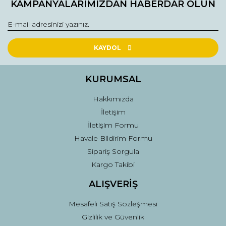
KAMPANYALARIMIZDAN HABERDAR OLUN
Ürün bilgilerinde hatalar bulunuyor.
Ürün fiyatı diğer sitelerden daha pahalı.
Bu ürüne benzer farklı alternatifler olmalı.
KAYDOL
KURUMSAL
Hakkımızda
Gönder
İletişim
İletişim Formu
Havale Bildirim Formu
Sipariş Sorgula
Kargo Takibi
ALIŞVERİŞ
Mesafeli Satış Sözleşmesi
Gizlilik ve Güvenlik