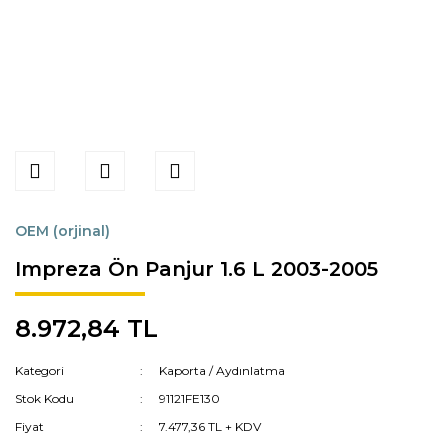
OEM (orjinal)
Impreza Ön Panjur 1.6 L 2003-2005
8.972,84 TL
Kategori
Kaporta / Aydınlatma
Stok Kodu
91121FE130
Fiyat
7.477,36 TL + KDV