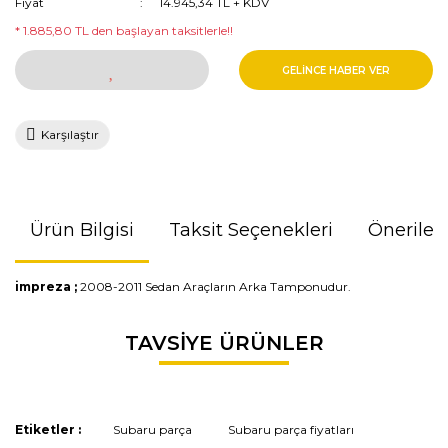
Fiyat
14.945,34 TL + KDV
* 1.885,80 TL den başlayan taksitlerle!!
GELİNCE HABER VER
Karşılaştır
Ürün Bilgisi
Taksit Seçenekleri
Önerileri
impreza ;
2008-2011 Sedan Araçların Arka Tamponudur.
Bu ürünün fiyat bilgisi, resim, ürün açıklamalarında ve diğer
TAVSİYE ÜRÜNLER
konularda yetersiz gördüğünüz noktaları öneri formunu
kullanarak tarafımıza iletebilirsiniz.
Görüş ve önerileriniz için teşekkür ederiz.
Etiketler :
Subaru parça
Subaru parça fiyatları
Ürün resmi kalitesiz, bozuk veya görüntülenemiyor.