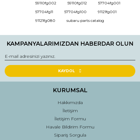
59110fg002
59110fg012
57704fg001
Ürün açıklamasında eksik bilgiler bulunuyor.
57704fg11
57704fg100
91121fg001
Ürün bilgilerinde hatalar bulunuyor.
91121fg080
subaru parts catalog
Ürün fiyatı diğer sitelerden daha pahalı.
Bu ürüne benzer farklı alternatifler olmalı.
KAMPANYALARIMIZDAN HABERDAR OLUN
KAYDOL
Gönder
KURUMSAL
Hakkımızda
İletişim
İletişim Formu
Havale Bildirim Formu
Sipariş Sorgula