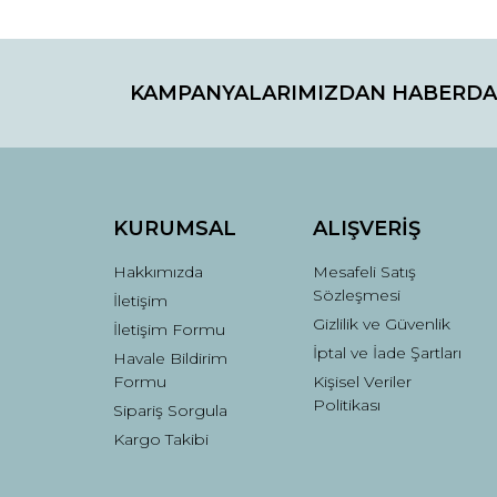
Ürün fiyatı diğer sitelerden daha pahalı.
Bu ürüne benzer farklı alternatifler olmalı.
KAMPANYALARIMIZDAN HABERDA
KURUMSAL
ALIŞVERİŞ
Hakkımızda
Mesafeli Satış
Sözleşmesi
İletişim
Gizlilik ve Güvenlik
İletişim Formu
İptal ve İade Şartları
Havale Bildirim
Formu
Kişisel Veriler
Politikası
Sipariş Sorgula
Kargo Takibi