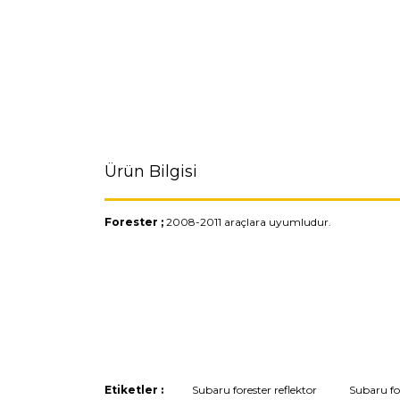
Ürün Bilgisi
Forester ;
2008-2011 araçlara uyumludur.
Bu ürünün fiyat bilgisi, resim, ürün açıklamaların
Görüş ve önerileriniz için teşekkür ederiz.
Ürün resmi kalitesiz, bozuk veya görüntülenemiyo
Ürün açıklamasında eksik bilgiler bulunuyor.
Ürün bilgilerinde hatalar bulunuyor.
Etiketler :
Subaru forester reflektor
Subaru fo