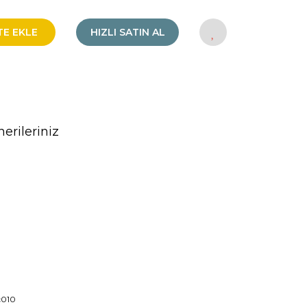
TE EKLE
HIZLI SATIN AL
erileriniz
rak tarafımıza iletebilirsiniz.
c010