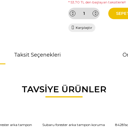
* 53,70 TL den başlayan taksitlerle!!
SEPE
Karşılaştır
Taksit Seçenekleri
Ön
da ve diğer konularda yetersiz gördüğünüz noktaları öneri formunu kullana
TAVSİYE ÜRÜNLER
r.
rester arka tampon
Subaru forester arka tampon koruma
84281s