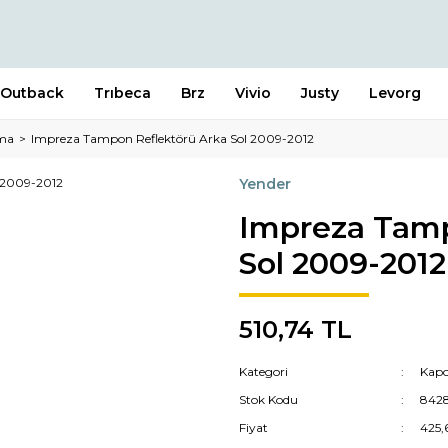
Outback
Trıbeca
Brz
Vivio
Justy
Levorg
tma
Impreza Tampon Reflektörü Arka Sol 2009-2012
Yender
Impreza Tamp
Sol 2009-2012
510,74 TL
Kategori
Kapo
Stok Kodu
842
Fiyat
425,