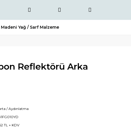
Madeni Yağ / Sarf Malzeme
on Reflektörü Arka
rta / Aydınlatma
81FG010YD
62 TL + KDV