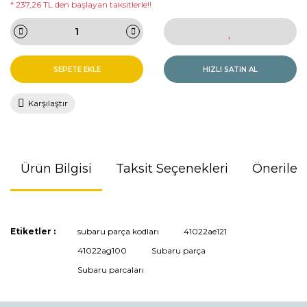
* 237,26 TL den başlayan taksitlerle!!
SEPETE EKLE
HIZLI SATIN AL
Karşılaştır
Ürün Bilgisi
Taksit Seçenekleri
Önerileri
Bu ürünün fiyat bilgisi, resim, ürün açıklamalarında ve diğer
Etiketler :
subaru parça kodları
41022ae121
konularda yetersiz gördüğünüz noktaları öneri formunu
41022ag100
Subaru parça
kullanarak tarafımıza iletebilirsiniz.
Görüş ve önerileriniz için teşekkür ederiz.
Subaru parcaları
Ürün resmi kalitesiz, bozuk veya görüntülenemiyor.