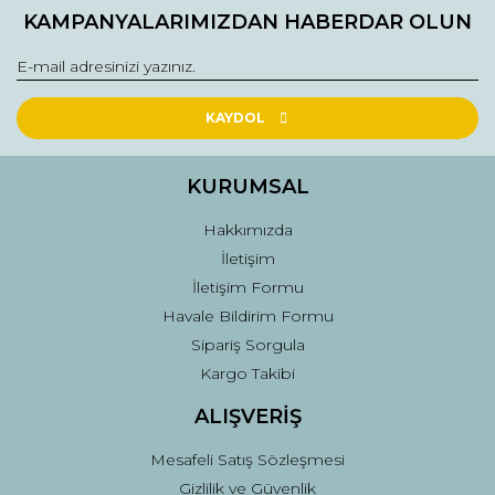
KAMPANYALARIMIZDAN HABERDAR OLUN
Ürün açıklamasında eksik bilgiler bulunuyor.
Ürün bilgilerinde hatalar bulunuyor.
Ürün fiyatı diğer sitelerden daha pahalı.
Bu ürüne benzer farklı alternatifler olmalı.
KAYDOL
KURUMSAL
Hakkımızda
İletişim
Gönder
İletişim Formu
Havale Bildirim Formu
Sipariş Sorgula
Kargo Takibi
ALIŞVERİŞ
Mesafeli Satış Sözleşmesi
Gizlilik ve Güvenlik