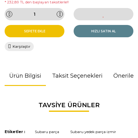
* 232,89 TL den başlayan taksitlerle!!
SEPETE EKLE
HIZLI SATIN AL
Karşılaştır
Ürün Bilgisi
Taksit Seçenekleri
Önerileri
Bu ürünün fiyat bilgisi, resim, ürün açıklamalarında ve diğer
TAVSİYE ÜRÜNLER
konularda yetersiz gördüğünüz noktaları öneri formunu
kullanarak tarafımıza iletebilirsiniz.
Görüş ve önerileriniz için teşekkür ederiz.
Etiketler :
Subaru parça
Subaru yedek parça izmir
Ürün resmi kalitesiz, bozuk veya görüntülenemiyor.