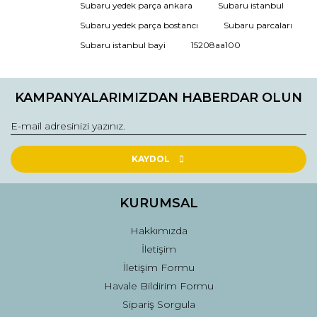
Subaru yedek parça ankara
Subaru istanbul
Ürün açıklamasında eksik bilgiler bulunuyor.
Subaru yedek parça bostancı
Subaru parcaları
Ürün bilgilerinde hatalar bulunuyor.
Subaru istanbul bayi
15208aa100
Ürün fiyatı diğer sitelerden daha pahalı.
Bu ürüne benzer farklı alternatifler olmalı.
KAMPANYALARIMIZDAN HABERDAR OLUN
KAYDOL
Gönder
KURUMSAL
Hakkımızda
İletişim
İletişim Formu
Havale Bildirim Formu
Sipariş Sorgula