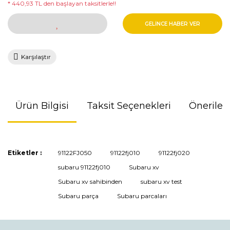
* 440,93 TL den başlayan taksitlerle!!
GELİNCE HABER VER
Karşılaştır
Ürün Bilgisi
Taksit Seçenekleri
Önerileri
Bu ürünün fiyat bilgisi, resim, ürün açıklamalarında ve diğer
Etiketler :
91122FJ050
91122fj010
91122fj020
konularda yetersiz gördüğünüz noktaları öneri formunu
subaru 91122fj010
Subaru xv
kullanarak tarafımıza iletebilirsiniz.
Görüş ve önerileriniz için teşekkür ederiz.
Subaru xv sahibinden
subaru xv test
Subaru parça
Subaru parcaları
Ürün resmi kalitesiz, bozuk veya görüntülenemiyor.
Ürün açıklamasında eksik bilgiler bulunuyor.