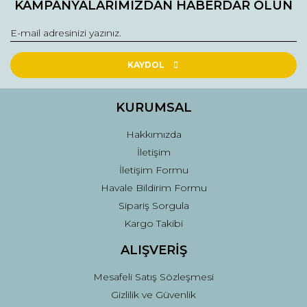
KAMPANYALARIMIZDAN HABERDAR OLUN
Ürün bilgilerinde hatalar bulunuyor.
Ürün fiyatı diğer sitelerden daha pahalı.
Bu ürüne benzer farklı alternatifler olmalı.
KAYDOL
KURUMSAL
Hakkımızda
Gönder
İletişim
İletişim Formu
Havale Bildirim Formu
Sipariş Sorgula
Kargo Takibi
ALIŞVERİŞ
Mesafeli Satış Sözleşmesi
Gizlilik ve Güvenlik