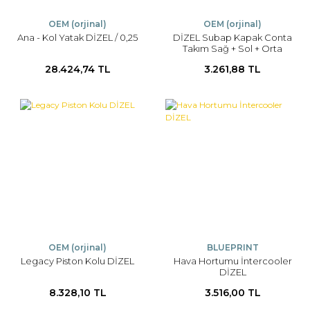
OEM (orjinal)
OEM (orjinal)
Ana - Kol Yatak DİZEL / 0,25
DİZEL Subap Kapak Conta
Takım Sağ + Sol + Orta
28.424,74 TL
3.261,88 TL
OEM (orjinal)
BLUEPRINT
Legacy Piston Kolu DİZEL
Hava Hortumu İntercooler
DİZEL
8.328,10 TL
3.516,00 TL