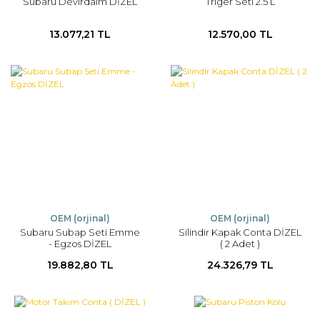
Subaru Devirdaim DİZEL
Triger Seti 2.5 L
13.077,21 TL
12.570,00 TL
OEM (orjinal)
OEM (orjinal)
Subaru Subap Seti Emme
Silindir Kapak Conta DİZEL
- Egzos DİZEL
( 2 Adet )
19.882,80 TL
24.326,79 TL