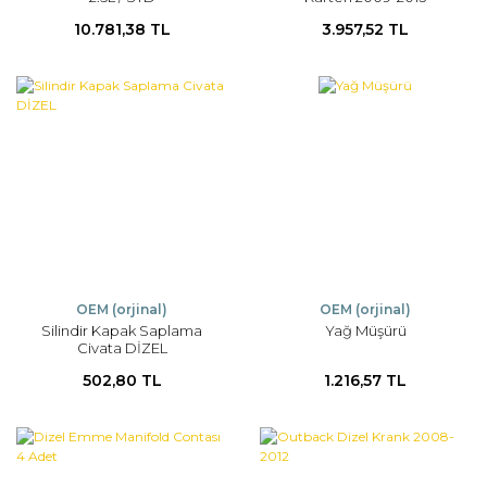
10.781,38 TL
3.957,52 TL
OEM (orjinal)
OEM (orjinal)
Silindir Kapak Saplama
Yağ Müşürü
Civata DİZEL
502,80 TL
1.216,57 TL