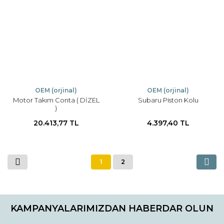
OEM (orjinal)
OEM (orjinal)
Motor Takım Conta ( DİZEL
Subaru Piston Kolu
)
20.413,77 TL
4.397,40 TL
1
2
KAMPANYALARIMIZDAN HABERDAR OLUN