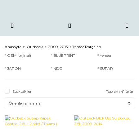
Anasayfa
Outback
2009-2013
Motor Parçaları
OEM (orjinal)
BLUEPRINT
Yender
JAPON
NDC
SUPAR
Stoktakiler
Toplam 41 ürün