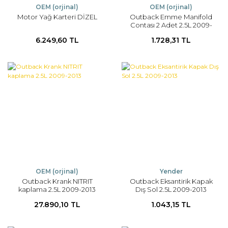
OEM (orjinal)
OEM (orjinal)
Motor Yağ Karteri DİZEL
Outback Emme Manifold
Contası 2 Adet 2.5L 2009-
2013
6.249,60 TL
1.728,31 TL
OEM (orjinal)
Yender
Outback Krank NITRIT
Outback Eksantirik Kapak
kaplama 2.5L 2009-2013
Dış Sol 2.5L 2009-2013
27.890,10 TL
1.043,15 TL