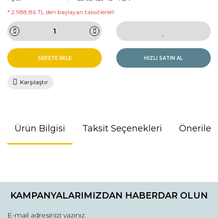
* 2.988,86 TL den başlayan taksitlerle!!
SEPETE EKLE
HIZLI SATIN AL
Karşılaştır
Ürün Bilgisi
Taksit Seçenekleri
Önerileri
Bu ürünün fiyat bilgisi, resim, ürün açıklamalarında ve diğer
konularda yetersiz gördüğünüz noktaları öneri formunu
kullanarak tarafımıza iletebilirsiniz.
KAMPANYALARIMIZDAN HABERDAR OLUN
Görüş ve önerileriniz için teşekkür ederiz.