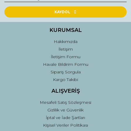
Ürün resmi kalitesiz, bozuk veya görüntülenemiyor.
Ürün açıklamasında eksik bilgiler bulunuyor.
KAYDOL
Ürün bilgilerinde hatalar bulunuyor.
Ürün fiyatı diğer sitelerden daha pahalı.
KURUMSAL
Bu ürüne benzer farklı alternatifler olmalı.
Hakkımızda
İletişim
İletişim Formu
Havale Bildirim Formu
Sipariş Sorgula
Gönder
Kargo Takibi
ALIŞVERİŞ
Mesafeli Satış Sözleşmesi
Gizlilik ve Güvenlik
İptal ve İade Şartları
Kişisel Veriler Politikası