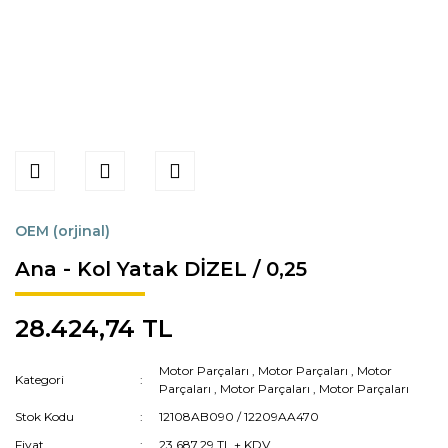
OEM (orjinal)
Ana - Kol Yatak DİZEL / 0,25
28.424,74 TL
Motor Parçaları
,
Motor Parçaları
,
Motor
Kategori
Parçaları
,
Motor Parçaları
,
Motor Parçaları
Stok Kodu
12108AB090 / 12209AA470
Fiyat
23.687,29 TL + KDV