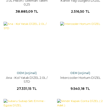
3.0L Piston / Sekman Takım
Kartel Yağ Süzgeci DİZEL
0,25
38.885,09 TL
2.516,50 TL
OEM (orjinal)
OEM (orjinal)
Ana - Kol Yatak DİZEL 2.0L /
İntercooler Hortum DİZEL
STD
27.331,15 TL
9.540,18 TL