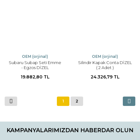
OEM (orjinal)
OEM (orjinal)
Subaru Subap Seti Emme
Silindir Kapak Conta DİZEL
- Egzos DİZEL
( 2 Adet )
19.882,80 TL
24.326,79 TL
1
2
KAMPANYALARIMIZDAN HABERDAR OLUN