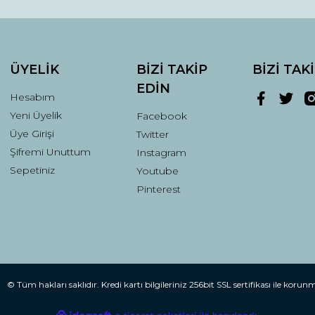
ÜYELİK
BİZİ TAKİP
BİZİ TAK
EDİN
Hesabım
Yeni Üyelik
Facebook
Gönder
Üye Girişi
Twitter
Şifremi Unuttum
Instagram
Sepetiniz
Youtube
Pinterest
© Tüm hakları saklıdır. Kredi kartı bilgileriniz 256bit SSL sertifikası ile korun