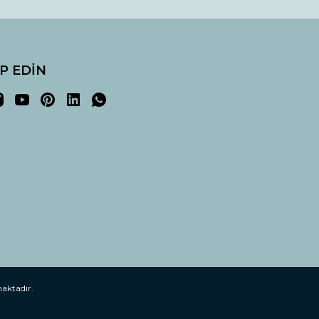
İP EDİN
maktadır.