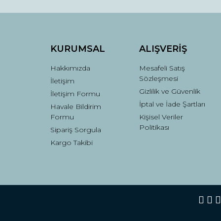
Ürün fiyatı diğer sitelerden daha pahalı.
Bu ürüne benzer farklı alternatifler olmalı.
KURUMSAL
ALIŞVERİŞ
Hakkımızda
Mesafeli Satış
Sözleşmesi
İletişim
Gizlilik ve Güvenlik
İletişim Formu
İptal ve İade Şartları
Havale Bildirim
Formu
Kişisel Veriler
Politikası
Sipariş Sorgula
Kargo Takibi