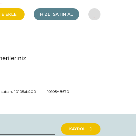
!
TE EKLE
HIZLI SATIN AL
erileriniz
rak tarafımıza iletebilirsiniz.
subaru 10105ab200
10105AB670
KAYDOL