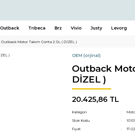
Outback
Trıbeca
Brz
Vivio
Justy
Levorg
Outback Motor Takım Conta 2.0L ( DİZEL )
OEM (orjinal)
Outback Moto
DİZEL )
20.425,86 TL
Kategori
Moto
Stok Kodu
101
Fiyat
17.0