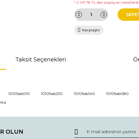
* 2.147,78 TL den başlayan taksitlerle!
SEPE
Karşılaştır
Taksit Seçenekleri
Ön
da ve diğer konularda yetersiz gördüğünüz noktaları öneri formunu kullana
10105ab010
10105ab230
10105ab140
10105ab080
onta
r.
R OLUN